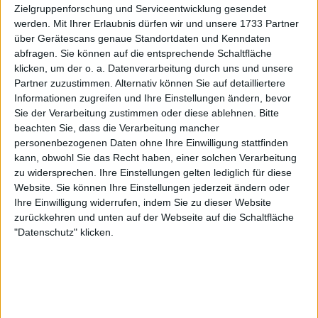
auch hier erstaunliche Ergebnisse erzielt und war
Zielgruppenforschung und Serviceentwicklung gesendet
eine Top-Spielerin."
werden.
Mit Ihrer Erlaubnis dürfen wir und unsere 1733 Partner
über Gerätescans genaue Standortdaten und Kenndaten
Es ist erst das zweite Aufeinandertreffen zwischen
abfragen. Sie können auf die entsprechende Schaltfläche
den beiden auf höchster Ebene. Beim letzten
klicken, um der o. a. Datenverarbeitung durch uns und unsere
Partner zuzustimmen. Alternativ können Sie auf detailliertere
Aufeinandertreffen der beiden im Rahmen der
Informationen zugreifen und Ihre Einstellungen ändern, bevor
Oracle Challengers Series im Jahr 2020 setzte sich
Sie der Verarbeitung zustimmen oder diese ablehnen.
Bitte
Pegula in zwei Sätzen mit 7:6, 6:2 durch. Der in
beachten Sie, dass die Verarbeitung mancher
Buffalo geborene Star geht als eine der Favoritinnen
personenbezogenen Daten ohne Ihre Einwilligung stattfinden
auf den Sieg in New York ins Rennen. Ihr bester
kann, obwohl Sie das Recht haben, einer solchen Verarbeitung
Auftritt bei den US Open war 2022, als sie im
zu widersprechen. Ihre Einstellungen gelten lediglich für diese
Viertelfinale gegen die derzeitige
Website. Sie können Ihre Einstellungen jederzeit ändern oder
Ihre Einwilligung widerrufen, indem Sie zu dieser Website
Weltranglistenerste
Iga Swiatek
aus Polen in zwei
zurückkehren und unten auf der Webseite auf die Schaltfläche
Sätzen mit 6:3, 7:6 ausschied.
"Datenschutz" klicken.