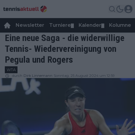
Newsletter
Turniere
Kalender
Kolumnen
▼
▼
Eine neue Saga - die widerwillige
Tennis- Wiedervereinigung von
Pegula und Rogers
WTA
durch
Dirk Linnemann
Sonntag, 25 August 2024 um 12:59