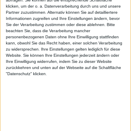
Weiterlesen
klicken, um der o. a. Datenverarbeitung durch uns und unsere
Partner zuzustimmen. Alternativ können Sie auf detailliertere
Rybakina zieht sich wegen
Informationen zugreifen und Ihre Einstellungen ändern, bevor
zunehmender Verletzungen vom
Sie der Verarbeitung zustimmen oder diese ablehnen.
Bitte
beachten Sie, dass die Verarbeitung mancher
Asian Swing zurück
personenbezogenen Daten ohne Ihre Einwilligung stattfinden
kann, obwohl Sie das Recht haben, einer solchen Verarbeitung
"All diese Schwierigkeiten, mit denen sie [derzeit]
zu widersprechen. Ihre Einstellungen gelten lediglich für diese
konfrontiert ist, sind auf den großen Druck
Website. Sie können Ihre Einstellungen jederzeit ändern oder
zurückzuführen, den ihr ehemaliger Trainer Vukov
Ihre Einwilligung widerrufen, indem Sie zu dieser Website
zurückkehren und unten auf der Webseite auf die Schaltfläche
auf sie ausgeübt hat", sagte Tartakova dem Kanal
"Datenschutz" klicken.
Tennis Bolshei
YouTube
.
"Man sagt, dass Stefano tatsächlich zu den US Open
kam, dass er in New York war, bereit war, mit ihr
weiterzuarbeiten, aber Lena entschied, dass sie sich
wegen einer sehr schwierigen... ich will keine großen
Worte machen, nicht ganz korrekten Haltung ihres
Mentors ihr gegenüber, trennen würden."