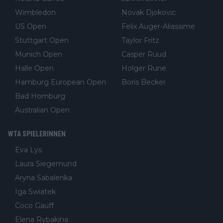
Wimbledon
Novak Djokovic
US Open
Felix Auger-Aliassime
Stuttgart Open
Taylor Fritz
Munich Open
Casper Ruud
Halle Open
Holger Rune
Hamburg European Open
Boris Becker
Bad Homburg
Australian Open
WTA SPIELERINNEN
Eva Lys
Laura Siegemund
Aryna Sabalenka
Iga Swiatek
Coco Gauff
Elena Rybakina