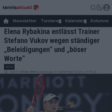
Newsletter
Turniere
Kalender
Kolumnen
▼
▼
Elena Rybakina entlässt Trainer
Stefano Vukov wegen ständiger
„Beleidigungen“ und „böser
Worte“
WTA
durch
Alfred Ulferts
Dienstag, 24 September 2024 um 19:26