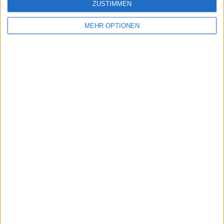
ZUSTIMMEN
begeisterter Tennis Fan. Meine Lieblings Spieler sind
Alexander Zverev und Angelique Kerber aus deutscher
Sicht der "neuen" Generation sowie Henri Leconte,
MEHR OPTIONEN
Mansur Bahrami, Carlos Alcaraz, Novak Djokovic und Pete
Sampras.
Beiträge des Autors ansehen
Klatscht
0
Besucher
0