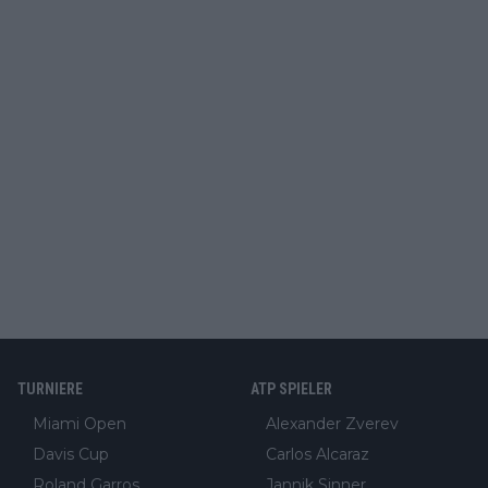
TURNIERE
ATP SPIELER
Miami Open
Alexander Zverev
Davis Cup
Carlos Alcaraz
Roland Garros
Jannik Sinner