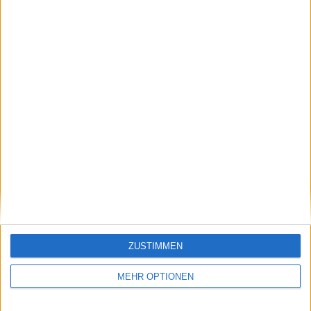
verschwunden, sagt
Chef unterstützt, über
Goran Ivanisevic
eine mögliche Tennis-
Supertour
Schreiben Sie einen Kommentar
ZUSTIMMEN
MEHR OPTIONEN