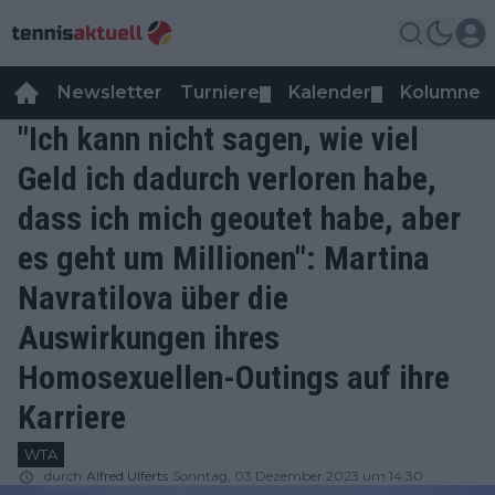
Newsletter
Turniere
Kalender
Kolumnen
▼
▼
"Ich kann nicht sagen, wie viel
Geld ich dadurch verloren habe,
dass ich mich geoutet habe, aber
es geht um Millionen": Martina
Navratilova über die
Auswirkungen ihres
Homosexuellen-Outings auf ihre
Karriere
WTA
durch
Alfred Ulferts
Sonntag, 03 Dezember 2023 um 14:30