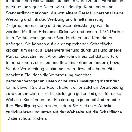
zitiert, in dem sie zugab, dass die Preisgabe ihrer
Informationen wie Cookies auf einem Gerät zu und verarbeiten
personenbezogene Daten wie eindeutige Kennungen und
sexuellen Orientierung sie Millionen gekostet hat.
Standardinformationen, die von einem Gerät für personalisierte
Werbung und Inhalte, Werbung und Inhaltsmessung,
Zielgruppenforschung und Serviceentwicklung gesendet
wta
werden.
Mit Ihrer Erlaubnis dürfen wir und unsere 1731 Partner
@
WTA
·
Follow
über Gerätescans genaue Standortdaten und Kenndaten
abfragen. Sie können auf die entsprechende Schaltfläche
Taking it back to 1985 Eastbourne 🌊

klicken, um der o. a. Datenverarbeitung durch uns und unsere
Partner zuzustimmen. Alternativ können Sie auf detailliertere
@Martina
 Navratilova claims one of her 
Informationen zugreifen und Ihre Einstellungen ändern, bevor
record 11 singles trophies at Devonshire 
Sie der Verarbeitung zustimmen oder diese ablehnen.
Bitte
beachten Sie, dass die Verarbeitung mancher
Park, as well as securing the doubles 
personenbezogenen Daten ohne Ihre Einwilligung stattfinden
title with 
@PHShriver
 in their 100th 
kann, obwohl Sie das Recht haben, einer solchen Verarbeitung
match win as a team!

zu widersprechen. Ihre Einstellungen gelten lediglich für diese
Website. Sie können Ihre Einstellungen jederzeit ändern oder
#WTA50
#JustStarting
Ihre Einwilligung widerrufen, indem Sie zu dieser Website
zurückkehren und unten auf der Webseite auf die Schaltfläche
"Datenschutz" klicken.