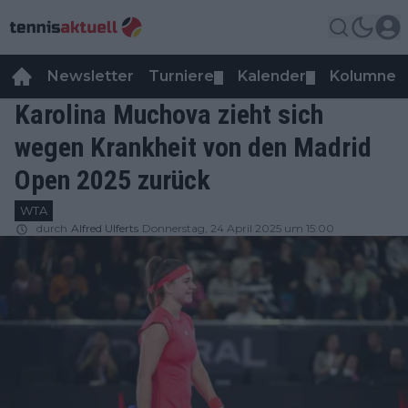
Newsletter
Turniere
Kalender
Kolumnen
▼
▼
Karolina Muchova zieht sich
wegen Krankheit von den Madrid
Open 2025 zurück
WTA
durch
Alfred Ulferts
Donnerstag, 24 April 2025 um 15:00