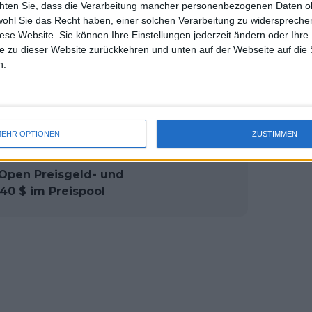
chten Sie, dass die Verarbeitung mancher personenbezogenen Daten oh
uss 
uchenkova, die im Viertelfinale
wohl Sie das Recht haben, einer solchen Verarbeitung zu widersprechen
mal 
 ihr erstes Halbfinale seit ihrem Einzug
diese Website. Sie können Ihre Einstellungen jederzeit ändern oder Ihre 
des 
e zu dieser Website zurückkehren und unten auf der Webseite auf die 
n.
 Pegula um die Teilnahme, während
der Aufstellung verabschieden.
EHR OPTIONEN
ZUSTIMMEN
 Open Preisgeld- und
940 $ im Preispool