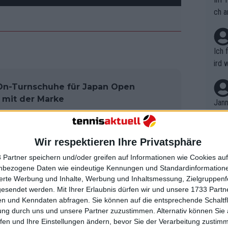
ch a
Ich 
ird 
vers
 On-Turnschuhe für Japan Open
eine
 mit der Marke
r in
Jann
em i
merk
nte aber ihre Breakchancen nicht
eite
Wir respektieren Ihre Privatsphäre
Dopp
n Durchgangs acht der ersten neun
t, a
n si
 Partner speichern und/oder greifen auf Informationen wie Cookies au
tches schaffte. Sie schaffte ein
Wört
mmen
nbezogene Daten wie eindeutige Kennungen und Standardinformatione
B. C
n den Entscheidungssatz.
nt. 
sierte Werbung und Inhalte, Werbung und Inhaltsmessung, Zielgruppen
ause
gesendet werden.
Mit Ihrer Erlaubnis dürfen wir und unsere 1733 Part
ient
Dopp
 in einem langwierigen Spiel bei
on v
n und Kenndaten abfragen. Sie können auf die entsprechende Schaltfl
ewon
mmen
1-Führung. Sie ging in den Schutzmodus
ung durch uns und unsere Partner zuzustimmen. Alternativ können Sie au
Fina
Genr
fen und Ihre Einstellungen ändern, bevor Sie der Verarbeitung zustim
g tun musste, um den Sieg von dort aus
kel 