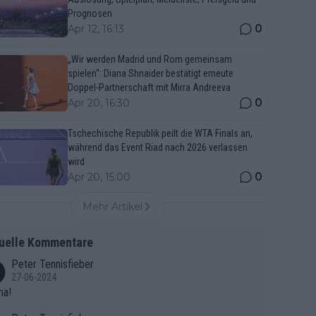
Prognosen
0
Apr 12, 16:13
„Wir werden Madrid und Rom gemeinsam
spielen“: Diana Shnaider bestätigt erneute
Doppel-Partnerschaft mit Mirra Andreeva
0
Apr 20, 16:30
Tschechische Republik peilt die WTA Finals an,
während das Event Riad nach 2026 verlassen
wird
0
Apr 20, 15:00
Mehr Artikel
uelle Kommentare
Peter Tennisfieber
27-06-2024
ma!