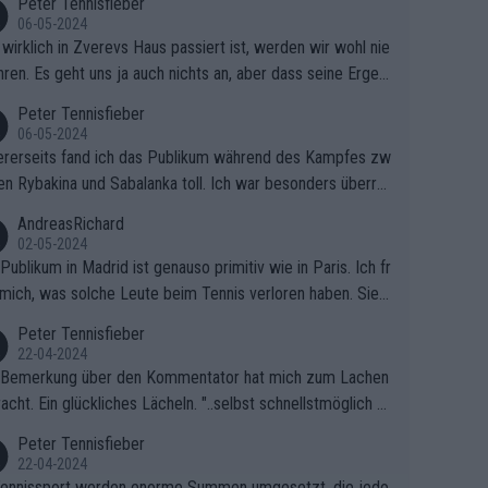
Peter Tennisfieber
06-05-2024
wirklich in Zverevs Haus passiert ist, werden wir wohl nie
hren. Es geht uns ja auch nichts an, aber dass seine Ergeb
e in letzter Zeit gelitten haben, ist ganz klar.
Peter Tennisfieber
06-05-2024
rerseits fand ich das Publikum während des Kampfes zw
en Rybakina und Sabalanka toll. Ich war besonders überras
 wie viele Fans da waren.
AndreasRichard
02-05-2024
Publikum in Madrid ist genauso primitiv wie in Paris. Ich fr
mich, was solche Leute beim Tennis verloren haben. Sie s
en besser zum Fußball gehen, dort sind sie besser aufgeho
Peter Tennisfieber
22-04-2024
 Bemerkung über den Kommentator hat mich zum Lachen
acht. Ein glückliches Lächeln. "..selbst schnellstmöglich na
ause.." 😂🤣🤩
Peter Tennisfieber
22-04-2024
ennissport werden enorme Summen umgesetzt, die jedo