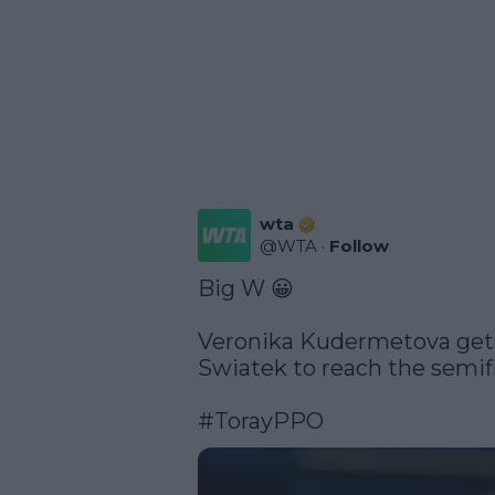
wta
@
WTA
·
Follow
Big W 😀

Veronika Kudermetova gets 
Swiatek to reach the semifi
#TorayPPO