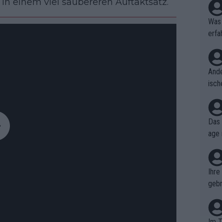
n einem viel saubereren Auftaktsatz.
Was 
erfa
niss
Ande
isch
cht,
Das 
age 
ollt
ben.
Ihre
gebr
ch H
Im T