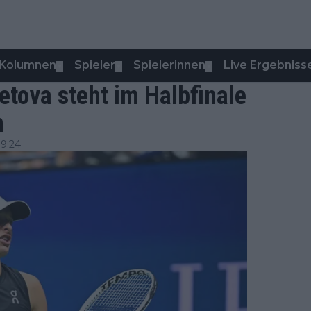
Kolumnen
Spieler
Spielerinnen
Live Ergebniss
▼
▼
▼
etova steht im Halbfinale
n
9:24