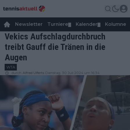
Newsletter
Turniere
Kalender
Kolumnen
▼
▼
Vekics Aufschlagdurchbruch
treibt Gauff die Tränen in die
Augen
WTA
durch
Alfred Ulferts
Dienstag, 30 Juli 2024 um 16:34