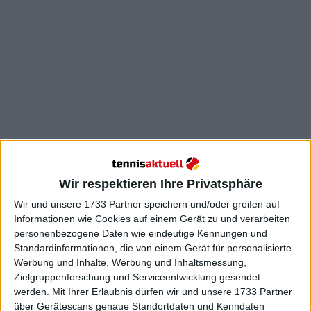
Nach einem engen ersten Satz, der mehr als eine
Stunde dauerte, konnte Gauff ihren Aufschlag
Wir respektieren Ihre Privatsphäre
durchbringen, verlor aber schließlich die letzten
Wir und unsere 1733 Partner speichern und/oder greifen auf
fünf Spiele. Vekic, die im Achtelfinale 7:6, 6:2 gewann,
Informationen wie Cookies auf einem Gerät zu und verarbeiten
brach erneut auf umstrittene Art und Weise.
personenbezogene Daten wie eindeutige Kennungen und
Standardinformationen, die von einem Gerät für personalisierte
Weiterlesen
Werbung und Inhalte, Werbung und Inhaltsmessung,
Zielgruppenforschung und Serviceentwicklung gesendet
Coco Gauff spricht über die
werden.
Mit Ihrer Erlaubnis dürfen wir und unsere 1733 Partner
über Gerätescans genaue Standortdaten und Kenndaten
Solidarität unter den US-Athleten