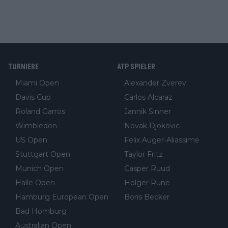
TURNIERE
ATP SPIELER
Miami Open
Alexander Zverev
Davis Cup
Carlos Alcaraz
Roland Garros
Jannik Sinner
Wimbledon
Novak Djokovic
US Open
Felix Auger-Aliassime
Stuttgart Open
Taylor Fritz
Munich Open
Casper Ruud
Halle Open
Holger Rune
Hamburg European Open
Boris Becker
Bad Homburg
Australian Open