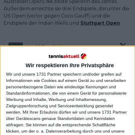
Australian Open) die beste Spielerin des Jahres.
Außerdem erreichte sie drei Endspiele, darunter die
US Open (verlor gegen Coco Gauff) und die
Endspiele der Indian Wells und
Stuttgart Open
.
World Tennis
@
worldtennis
·
Follow
Aryna Sabalenka is an ITF World 
Wir respektieren Ihre Privatsphäre
Champion for the first time 🌍

Wir und unsere 1731 Partner speichern und/oder greifen auf
Informationen wie Cookies auf einem Gerät zu und verarbeiten
Sabalenka's 2023 wrap: 
bit.ly/3t9TzlN
personenbezogene Daten wie eindeutige Kennungen und
Standardinformationen, die von einem Gerät für personalisierte
Werbung und Inhalte, Werbung und Inhaltsmessung,
Zielgruppenforschung und Serviceentwicklung gesendet
werden.
Mit Ihrer Erlaubnis dürfen wir und unsere 1731 Partner
über Gerätescans genaue Standortdaten und Kenndaten
abfragen. Sie können auf die entsprechende Schaltfläche
klicken, um der o. a. Datenverarbeitung durch uns und unsere