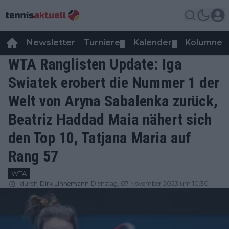
Newsletter
Turniere
Kalender
Kolumnen
▼
▼
WTA Ranglisten Update: Iga
Swiatek erobert die Nummer 1 der
Welt von Aryna Sabalenka zurück,
Beatriz Haddad Maia nähert sich
den Top 10, Tatjana Maria auf
Rang 57
WTA
durch
Dirk Linnemann
Dienstag, 07 November 2023 um 10:30