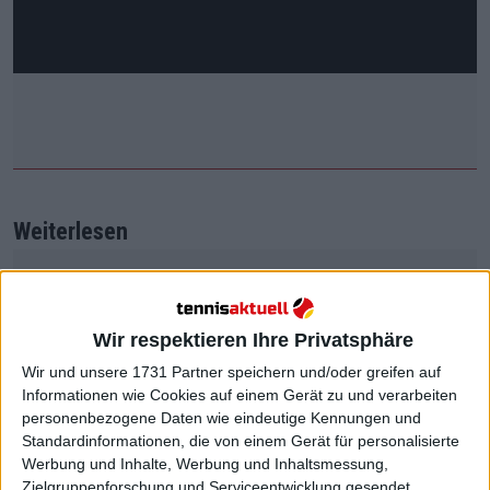
Weiterlesen
MATCH REPORT | 2023 WTA
FINALS Doppel: Laura SIEGEMUND
y Vera ZVONAREVA holen sich
Wir respektieren Ihre Privatsphäre
den Titel nach einem souveränen
Wir und unsere 1731 Partner speichern und/oder greifen auf
Sieg über Nicole MELICHAR y
Informationen wie Cookies auf einem Gerät zu und verarbeiten
Ellen PEREZ
personenbezogene Daten wie eindeutige Kennungen und
Standardinformationen, die von einem Gerät für personalisierte
Werbung und Inhalte, Werbung und Inhaltsmessung,
Am Ende gewann Swiatek das Turnier ohne
Zielgruppenforschung und Serviceentwicklung gesendet