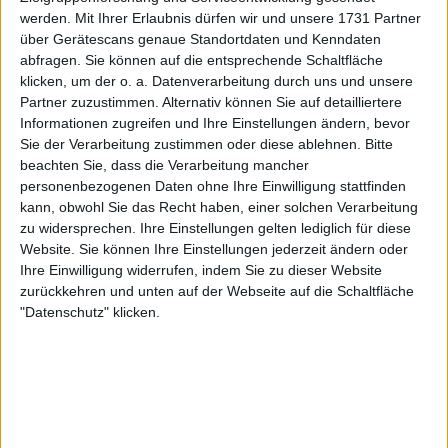
Satzverlust, gewann alle ihre Vorrundenspiele und
werden.
Mit Ihrer Erlaubnis dürfen wir und unsere 1731 Partner
eliminierte Sabalenka im Halbfinale mit 6:3, 6:2, bevor
über Gerätescans genaue Standortdaten und Kenndaten
sie Jessica Pegula im Finale mit 6:1, 6:0 besiegte.
abfragen. Sie können auf die entsprechende Schaltfläche
Damit geht sie nun in ihre 76. Woche als
klicken, um der o. a. Datenverarbeitung durch uns und unsere
Weltranglistenerste und hat sich zum zweiten Mal in
Partner zuzustimmen. Alternativ können Sie auf detailliertere
Informationen zugreifen und Ihre Einstellungen ändern, bevor
Folge ihren Platz als Nummer 1 am Jahresende
Sie der Verarbeitung zustimmen oder diese ablehnen.
Bitte
gesichert.
beachten Sie, dass die Verarbeitung mancher
personenbezogenen Daten ohne Ihre Einwilligung stattfinden
Haddad Maia größter
kann, obwohl Sie das Recht haben, einer solchen Verarbeitung
zu widersprechen. Ihre Einstellungen gelten lediglich für diese
Aufsteiger unter den Top 20
Website. Sie können Ihre Einstellungen jederzeit ändern oder
Ihre Einwilligung widerrufen, indem Sie zu dieser Website
zurückkehren und unten auf der Webseite auf die Schaltfläche
Die einzige weitere Veränderung in den Top 10 war
"Datenschutz" klicken.
ein Wechsel zwischen Ons Jabeur, die um einen
Platz auf Platz 6 aufgestiegen und Marketa
Vondrousova, die um einen Platz auf Platz 7
zurückgefallen ist.
Haddad Maia kletterte derweil um acht Plätze auf