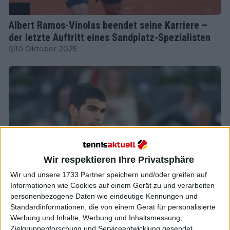
ATP
Albert Ramos-Vinolas beendet seine Karriere –
der letzte Auftritt eines Sandplatz-Spezialisten
10 Oktober 2025
Wir respektieren Ihre Privatsphäre
Wir und unsere 1733 Partner speichern und/oder greifen auf
Informationen wie Cookies auf einem Gerät zu und verarbeiten
personenbezogene Daten wie eindeutige Kennungen und
ATP
Standardinformationen, die von einem Gerät für personalisierte
Carlos Alcaraz kämpft sich in Rom an Ramos
Werbung und Inhalte, Werbung und Inhaltsmessung,
vorbei
Zielgruppenforschung und Serviceentwicklung gesendet