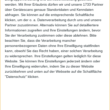
werden.
Mit Ihrer Erlaubnis dürfen wir und unsere 1733 Partner
13 Mai 2023
über Gerätescans genaue Standortdaten und Kenndaten
abfragen. Sie können auf die entsprechende Schaltfläche
klicken, um der o. a. Datenverarbeitung durch uns und unsere
Partner zuzustimmen. Alternativ können Sie auf detailliertere
Informationen zugreifen und Ihre Einstellungen ändern, bevor
Sie der Verarbeitung zustimmen oder diese ablehnen.
Bitte
beachten Sie, dass die Verarbeitung mancher
personenbezogenen Daten ohne Ihre Einwilligung stattfinden
kann, obwohl Sie das Recht haben, einer solchen Verarbeitung
zu widersprechen. Ihre Einstellungen gelten lediglich für diese
Website. Sie können Ihre Einstellungen jederzeit ändern oder
Ihre Einwilligung widerrufen, indem Sie zu dieser Website
zurückkehren und unten auf der Webseite auf die Schaltfläche
"Datenschutz" klicken.
ATP
Die meisten Sandplatzsiege aktiver Spieler mit
Nadal an der Spitze, aber einige Überraschungen
in den Top Fünf
07 April 2023