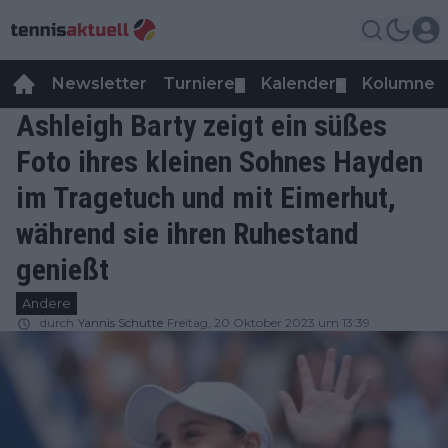
Newsletter
Turniere
Kalender
Kolumnen
▼
▼
Ashleigh Barty zeigt ein süßes
Foto ihres kleinen Sohnes Hayden
im Tragetuch und mit Eimerhut,
während sie ihren Ruhestand
genießt
Andere
durch
Yannis Schutte
Freitag, 20 Oktober 2023 um 13:39