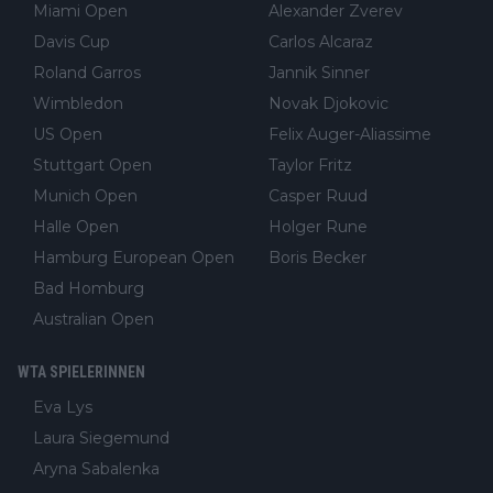
Miami Open
Alexander Zverev
Davis Cup
Carlos Alcaraz
Roland Garros
Jannik Sinner
Wimbledon
Novak Djokovic
US Open
Felix Auger-Aliassime
Stuttgart Open
Taylor Fritz
Munich Open
Casper Ruud
Halle Open
Holger Rune
Hamburg European Open
Boris Becker
Bad Homburg
Australian Open
WTA SPIELERINNEN
Eva Lys
Laura Siegemund
Aryna Sabalenka