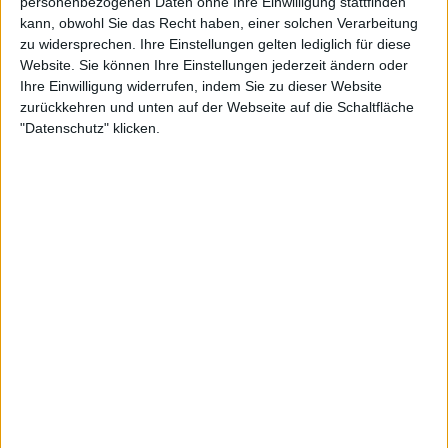
personenbezogenen Daten ohne Ihre Einwilligung stattfinden
kann, obwohl Sie das Recht haben, einer solchen Verarbeitung
zu widersprechen. Ihre Einstellungen gelten lediglich für diese
Website. Sie können Ihre Einstellungen jederzeit ändern oder
Ihre Einwilligung widerrufen, indem Sie zu dieser Website
zurückkehren und unten auf der Webseite auf die Schaltfläche
Weiterlesen
"Datenschutz" klicken.
Vorläufige Teilnehmerliste 2023
WTA Elite Trophy: Maria Sakkari
führt das Feld der Nicht-
Qualifikanten der WTA Finals an.
Barty teilt Neuigkeiten
über ihren kleinen
Sohn Hayden mit
Die ehemalige australische Spielerin heiratete dann
im Juli 2022 den Profigolfer Garry Kissick, bevor sie