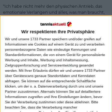
"Ich habe nicht mehr den physischen Antrieb, das
emotionale Verlangen und alles, was man braucht,
um sich auf höchstem Niveau zu messen. Ich bin
erschöpft", sagte sie damals in einem Interview mit
ihrer Freundin und ehemaligen Doppelpartnerin
Wir respektieren Ihre Privatsphäre
Casey Dellacqua.
Wir und unsere 1733 Partner speichern und/oder greifen auf
Informationen wie Cookies auf einem Gerät zu und verarbeiten
personenbezogene Daten wie eindeutige Kennungen und
Standardinformationen, die von einem Gerät für personalisierte
Werbung und Inhalte, Werbung und Inhaltsmessung,
Zielgruppenforschung und Serviceentwicklung gesendet
werden.
Mit Ihrer Erlaubnis dürfen wir und unsere 1733 Partner
über Gerätescans genaue Standortdaten und Kenndaten
abfragen. Sie können auf die entsprechende Schaltfläche
klicken, um der o. a. Datenverarbeitung durch uns und unsere
Partner zuzustimmen. Alternativ können Sie auf detailliertere
Informationen zugreifen und Ihre Einstellungen ändern, bevor
Sie der Verarbeitung zustimmen oder diese ablehnen.
Bitte
beachten Sie, dass die Verarbeitung mancher