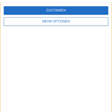
ZUSTIMMEN
MEHR OPTIONEN
Vorheriger Artikel
Nächster Artikel
Boris Becker bleibt
Jose Higueras nimmt
für Wimbledon
Rafael Nadal und
gesperrt, Rückkehr
Carlos Alcaraz in
ins Trainerteam mit
seinen Mount
Holger Rune
Rushmore der
hispanischen Spieler
auf