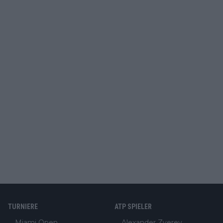
TURNIERE
ATP SPIELER
Miami Open
Alexander Zverev