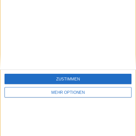
Vorheriger Artikel
Nächster Artikel
Abrupter
"Tennisspieler, wir sind
Umschwung im WTA-
egoistische Bestien":
Tennis: Nur zwei
Badosa und Tsitsipas
ZUSTIMMEN
Spielerinnen in den
erhalten
größten Finals 2021
Beziehungsratschläge
MEHR OPTIONEN
noch in den Top 70
von John Lloyd