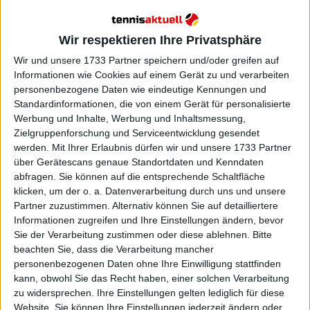
Nummer zwei gesetzte Holger Rune beginnt das
Turnier gegen Maxime Cressy. Ein sehr schwieriges
Wir respektieren Ihre Privatsphäre
Match in der 1. Runde, aber auch ein guter Test für
Wir und unsere 1733 Partner speichern und/oder greifen auf
Rune. Wenn er gewinnt, wird er entweder auf
Informationen wie Cookies auf einem Gerät zu und verarbeiten
Peniston treffen, der letztes Jahr bei diesem Turnier
personenbezogene Daten wie eindeutige Kennungen und
brilliert hat, oder auf Ugo Humbert.
Standardinformationen, die von einem Gerät für personalisierte
Werbung und Inhalte, Werbung und Inhaltsmessung,
Zielgruppenforschung und Serviceentwicklung gesendet
werden.
Mit Ihrer Erlaubnis dürfen wir und unsere 1733 Partner
über Gerätescans genaue Standortdaten und Kenndaten
abfragen. Sie können auf die entsprechende Schaltfläche
klicken, um der o. a. Datenverarbeitung durch uns und unsere
Partner zuzustimmen. Alternativ können Sie auf detailliertere
Informationen zugreifen und Ihre Einstellungen ändern, bevor
Sie der Verarbeitung zustimmen oder diese ablehnen.
Bitte
beachten Sie, dass die Verarbeitung mancher
personenbezogenen Daten ohne Ihre Einwilligung stattfinden
kann, obwohl Sie das Recht haben, einer solchen Verarbeitung
zu widersprechen. Ihre Einstellungen gelten lediglich für diese
Website. Sie können Ihre Einstellungen jederzeit ändern oder