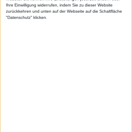
Ihre Einwilligung widerrufen, indem Sie zu dieser Website
zurückkehren und unten auf der Webseite auf die Schaltfläche
"Datenschutz" klicken.
Weiterlesen
2023 Cinch Championships
Queen's Club Preisgeld mit
2.195.175 € im Preispool
Tommy Paul und Grigor Dimitrov
schaffen es nicht, sich für das
Hauptfeld im Queen's Club
anzumelden und spielen nun die
Qualifikation
Es wird auch einige andere sehr gute Spieler geben.
Titelverteidiger Matteo Berrettini zum Beispiel ist bei
diesem Turnier nicht einmal gesetzt und wird auf