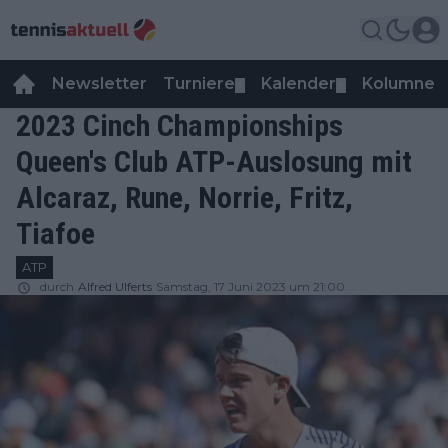
Newsletter
Turniere
Kalender
Kolumnen
▼
▼
2023 Cinch Championships
Queen's Club ATP-Auslosung mit
Alcaraz, Rune, Norrie, Fritz,
Tiafoe
ATP
durch
Alfred Ulferts
Samstag, 17 Juni 2023 um 21:00