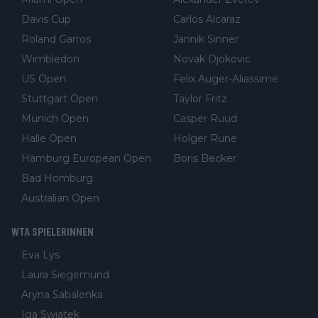
Davis Cup
Carlos Alcaraz
Roland Garros
Jannik Sinner
Wimbledon
Novak Djokovic
US Open
Felix Auger-Aliassime
Stuttgart Open
Taylor Fritz
Munich Open
Casper Ruud
Halle Open
Holger Rune
Hamburg European Open
Boris Becker
Bad Homburg
Australian Open
WTA SPIELERINNEN
Eva Lys
Laura Siegemund
Aryna Sabalenka
Iga Swiatek