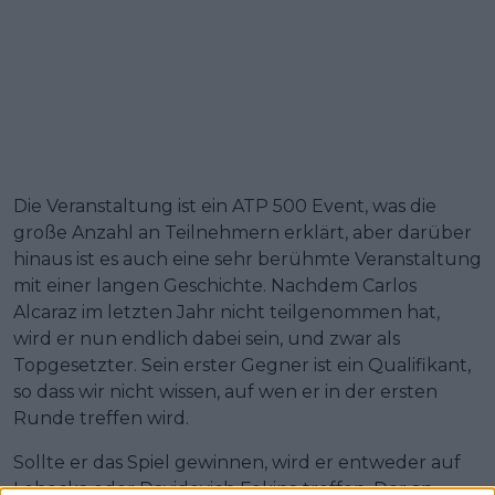
Die Veranstaltung ist ein ATP 500 Event, was die
große Anzahl an Teilnehmern erklärt, aber darüber
hinaus ist es auch eine sehr berühmte Veranstaltung
mit einer langen Geschichte. Nachdem Carlos
Alcaraz im letzten Jahr nicht teilgenommen hat,
wird er nun endlich dabei sein, und zwar als
Topgesetzter. Sein erster Gegner ist ein Qualifikant,
so dass wir nicht wissen, auf wen er in der ersten
Runde treffen wird.
Sollte er das Spiel gewinnen, wird er entweder auf
Lehecka oder Davidovich Fokina treffen. Der an