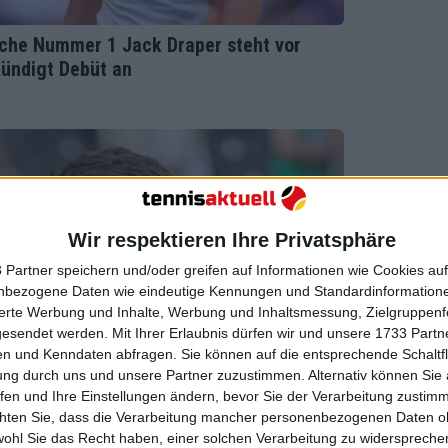
sche Nummer 1 Jack Draper steht vor
kündigt Debüt an
Wir respektieren Ihre Privatsphäre
 Partner speichern und/oder greifen auf Informationen wie Cookies au
nbezogene Daten wie eindeutige Kennungen und Standardinformatione
sierte Werbung und Inhalte, Werbung und Inhaltsmessung, Zielgruppen
gesendet werden.
Mit Ihrer Erlaubnis dürfen wir und unsere 1733 Part
n und Kenndaten abfragen. Sie können auf die entsprechende Schaltfl
ung durch uns und unsere Partner zuzustimmen. Alternativ können Sie au
fen und Ihre Einstellungen ändern, bevor Sie der Verarbeitung zustim
chten Sie, dass die Verarbeitung mancher personenbezogenen Daten oh
wohl Sie das Recht haben, einer solchen Verarbeitung zu widersprechen