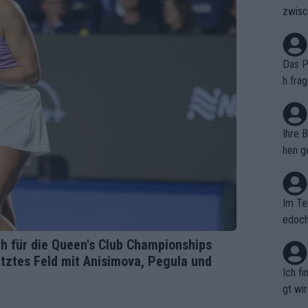
zwisc
berra
Das Pu
h fra
n. Si
er au
Ihre 
hen ge
glich
Im Te
edoch
n.
ich für die Queen's Club Championships
setztes Feld mit Anisimova, Pegula und
Ich f
gt wi
e sel