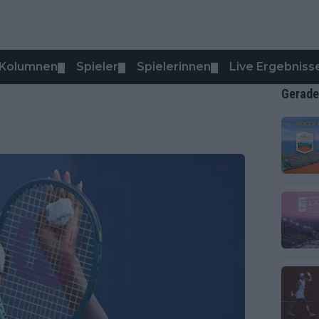
Kolumnen
Spieler
Spielerinnen
Live Ergebniss
▼
▼
▼
Gerade