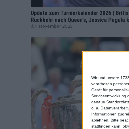
ATP
Update zum Turnierkalender 2026 | Briti
Rückkehr nach Queen’s, Jessica Pegula 
11 November 2025
Wir und unsere 1733
verarbeiten persone
Gerät für personali
Serviceentwicklung 
genaue Standortdate
o. a. Datenverarbeit
Informationen zugrei
ablehnen.
Bitte bea
stattfinden kann, ob