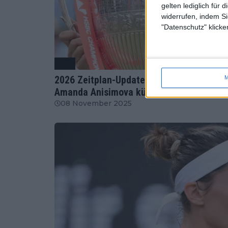
gelten lediglich für 
widerrufen, indem Si
"Datenschutz" klicke
ATP
2026 Zeitplan-Update: Wer erobert den T
M
Amanda Anisimova kündigen mit Spannun
08 November 2025