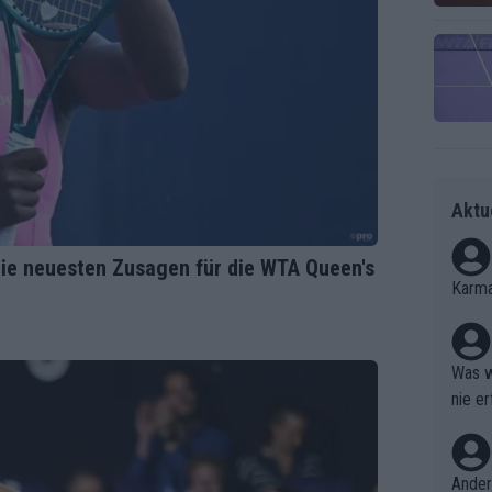
Aktu
die neuesten Zusagen für die WTA Queen's
Karma
Was w
nie er
Ergebn
Ander