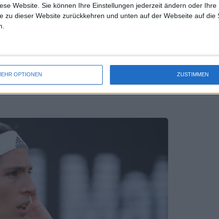
diese Website. Sie können Ihre Einstellungen jederzeit ändern oder Ihre 
e zu dieser Website zurückkehren und unten auf der Webseite auf die 
n.
hron in Queens? Carlos Alcaraz und
EHR OPTIONEN
ZUSTIMMEN
g erwartete Rückkehr an