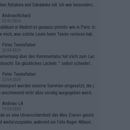
hen Rybakina und Sabalanka toll. Ich war besonders ü
scht, wie viele Fans da waren.
AndreasRichard
02-05-2024
blikum in Madrid ist genauso primitiv wie in Paris. Ic
ge mich, was solche Leute beim Tennis verloren habe
e sollten besser zum Fußball gehen, dort sind sie bess
Peter Tennisfieber
fgehoben.
22-04-2024
Bemerkung über den Kommentator hat mich zum Lac
bracht. Ein glückliches Lächeln. "..selbst schnellstmö
 nach Hause.." 😂🤣🤩
Peter Tennisfieber
22-04-2024
nnissport werden enorme Summen umgesetzt, die j
 anscheinend nicht allzu voreilig ausgegeben werde
Andreas-LA
19-04-2024
inde es eine Unverschämtheit das Alex Zverev genöti
rd weiterzuspielen, während ein Felix Auger-Alliassim
bstverständlich einen Abbruch erhält, weil es ihm natü