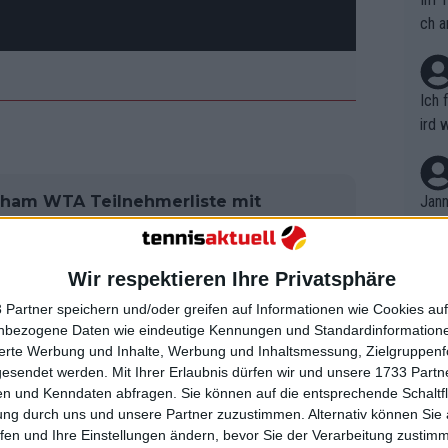
ch a
Ich 
ird 
vers
eine
r in
gham WTA Teilnehmerliste mit
Jann
em i
inette, Vekic, Giorgi,
merk
arks
eite
Wir respektieren Ihre Privatsphäre
Dopp
t, a
n si
 Partner speichern und/oder greifen auf Informationen wie Cookies au
Wört
mmen
nbezogene Daten wie eindeutige Kennungen und Standardinformatione
B. C
nt. 
sierte Werbung und Inhalte, Werbung und Inhaltsmessung, Zielgruppen
ause
gesendet werden.
Mit Ihrer Erlaubnis dürfen wir und unsere 1733 Part
ient
Dopp
on v
n und Kenndaten abfragen. Sie können auf die entsprechende Schaltfl
ewon
mmen
ung durch uns und unsere Partner zuzustimmen. Alternativ können Sie au
Fina
Genr
fen und Ihre Einstellungen ändern, bevor Sie der Verarbeitung zustim
kel 