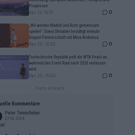
Prognosen
0
Apr 12, 16:13
„Wir werden Madrid und Rom gemeinsam
spielen“: Diana Shnaider bestätigt erneute
Doppel-Partnerschaft mit Mirra Andreeva
0
Apr 20, 16:30
Tschechische Republik peilt die WTA Finals an,
während das Event Riad nach 2026 verlassen
wird
0
Apr 20, 15:00
Mehr Artikel
uelle Kommentare
Peter Tennisfieber
27-06-2024
ma!