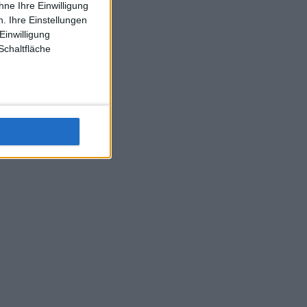
ne Ihre Einwilligung
J-L-Struff wahrscheinlich morge 3 Spiele absolvieren (2.
. Ihre Einstellungen
Einzel 1x Doppel) dank der hervorragenden Unterstützung
Einwilligung
Kommentators für F-A-A
Schaltfläche