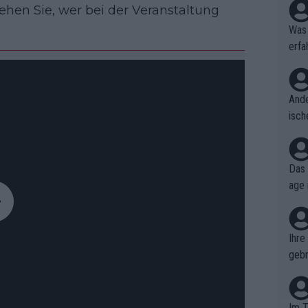
sehen Sie, wer bei der Veranstaltung
Was 
erfa
niss
Ande
isch
cht,
Das 
age 
ollt
ben.
Ihre
gebr
ch H
Im T