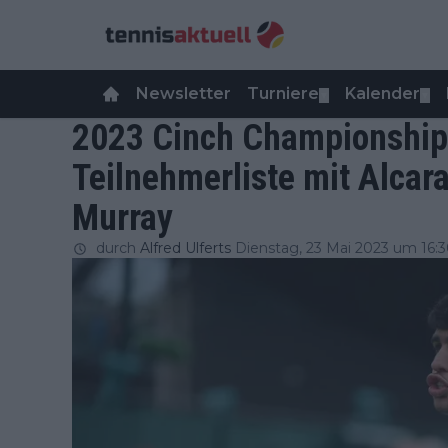
Newsletter
Turniere
Kalender
▼
▼
2023 Cinch Championship
Teilnehmerliste mit Alcaraz
Murray
durch
Alfred Ulferts
Dienstag, 23 Mai 2023 um 16: