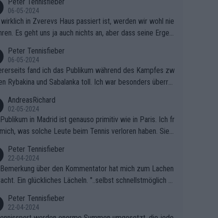
Peter Tennisfieber
06-05-2024
wirklich in Zverevs Haus passiert ist, werden wir wohl nie
hren. Es geht uns ja auch nichts an, aber dass seine Ergeb
e in letzter Zeit gelitten haben, ist ganz klar.
Peter Tennisfieber
06-05-2024
rerseits fand ich das Publikum während des Kampfes zw
en Rybakina und Sabalanka toll. Ich war besonders überras
 wie viele Fans da waren.
AndreasRichard
02-05-2024
Publikum in Madrid ist genauso primitiv wie in Paris. Ich fr
mich, was solche Leute beim Tennis verloren haben. Sie s
en besser zum Fußball gehen, dort sind sie besser aufgeho
Peter Tennisfieber
22-04-2024
 Bemerkung über den Kommentator hat mich zum Lachen
acht. Ein glückliches Lächeln. "..selbst schnellstmöglich na
ause.." 😂🤣🤩
Peter Tennisfieber
22-04-2024
ennissport werden enorme Summen umgesetzt, die jedo