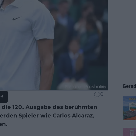
Gerad
0
e!
die 120. Ausgabe des berühmten
werden Spieler wie
Carlos Alcaraz
,
en.