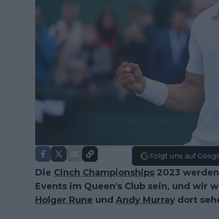
Folgt uns auf Googl
Die
Cinch Championships
2023 werden 
Events im Queen's Club sein, und wir 
Holger Rune
und
Andy Murray
dort seh