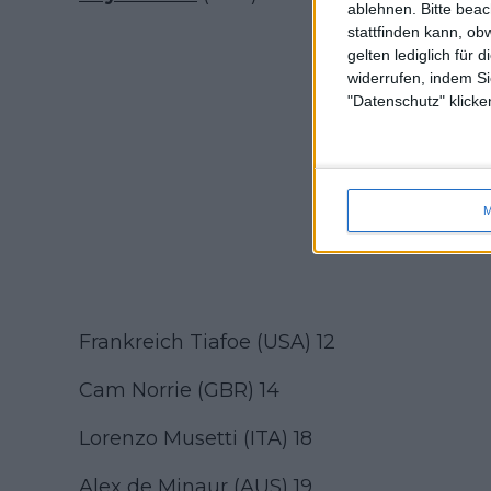
ablehnen.
Bitte bea
stattfinden kann, ob
gelten lediglich für 
widerrufen, indem Si
"Datenschutz" klicke
M
Frankreich Tiafoe (USA) 12
Cam Norrie (GBR) 14
Lorenzo Musetti (ITA) 18
Alex de Minaur (AUS) 19