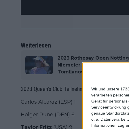
Weiterlesen
2023 Rothesay Open Nottin
NIemeier, Maria,Teichmann, L
Tomljanovic, Kalinina und P
2023 Queen's Club Teilnehmerliste:
Wir und unsere 1733
verarbeiten persone
Carlos Alcaraz (ESP) 1
Gerät für personali
Serviceentwicklung 
genaue Standortdate
Holger Rune (DEN) 6
o. a. Datenverarbeit
Informationen zugrei
Taylor Fritz
(USA) 9