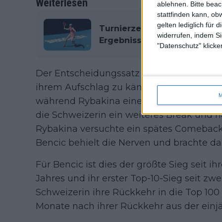
Weiterlesen
ablehnen.
Bitte bea
stattfinden kann, ob
gelten lediglich für 
Turnierzentrum Abu Dhabi Op
widerrufen, indem Si
Ergebnisse, Preisgeld und 
"Datenschutz" klicke
Der Entscheidungssatz war eine Achterbah
ihrem Aufschlag zu kämpfen hatten. Benci
M
während Rybakina eines zurückholte. Nac
die Schweizerin ein weiteres Break und h
Rybakina versuchte ein spätes Comeback 
Bencic behielt die Nerven und brachte das
Für Bencic ist dies der größte Sieg seit i
Jahres und ihr erster Top-10-Sieg seit zw
Schweizerin ihre Rückkehr in die Top 100
Monate nach ihrer Rückkehr aus der einj