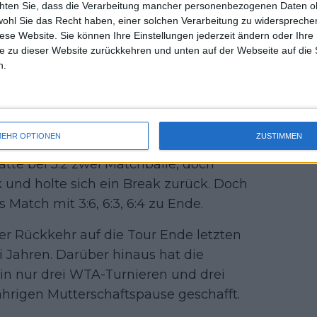
chten Sie, dass die Verarbeitung mancher personenbezogenen Daten oh
uss 
wohl Sie das Recht haben, einer solchen Verarbeitung zu widersprechen
mal 
diese Website. Sie können Ihre Einstellungen jederzeit ändern oder Ihre 
en 2025: Spielplan,
des 
e zu dieser Website zurückkehren und unten auf der Webseite auf die 
TV Guide
n.
nfahrt, bei der beide Spielerinnen mit
c sicherte sich zwei frühe Breaks,
EHR OPTIONEN
ZUSTIMMEN
h einer knappen Führung sicherte sich
atte bei 5:2 zwei Matchbälle, doch
und holte sich ein Break zurück. Doch
 Match mit 3:6, 6:3, 6:4 zu Ende.
hrer Rückkehr auf die Tour Ende letzten
ei Jahren. Darüber hinaus hat die
 in nur drei WTA-Turnieren und drei
ährigen Mutterschaftspause geschafft.