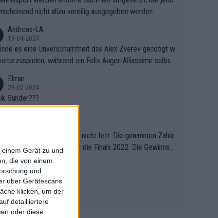
nscheinend nicht allzu voreilig ausgegeben werden.
Andreas-LA
19-04-2024
finde es eine Unverschämtheit das Alex Zverev genötigt w
weiterzuspielen, während ein Felix Auger-Alliassime selbst
tändlich einen Abbruch erhält, weil es ihm natürlich nach s
Elmar
m verlorenen Satz und 1:3 Rückstand gegen "Struffi" supe
29-02-2024
 den Kram passt. Unterstützt wird das natürlich auch von d
ik Sünder???
nkompetenten Kommentator (Name ist mir entfallen ich
Pelo1
e mir nur wichtige Leute) der ständig über die Gegebenh
08-11-2023
n gemeckert hat. Wahrscheinlich hat er mal Tennis gespiel
el macht aber den Braten nicht fett. Die genannten Zahle
ber als Schönwetterspieler, wirft ständig mit ausländischen
nd vermutlich die Zahlen für die Finals 2022. Die Gewinnsu
f einem Gerät zu und
ern herum die er augenscheinlich auch nicht versteht (z.
 für Swiatek und Pegula wurden anderswo längst genan
n, die von einem
KAlkim
runchtime) und wollte wohl selbt schnellstmöglich nach H
Demnach hat allein Swiatek 3 Millionen $ an Preisgeld verd
forschung und
07-11-2023
. Wohltuend dagegen Flo Bauer, der auch die Argumentati
ner über Gerätescans
, Pegula 1,6 Millionen. Da beide vorher alle ihre Matches g
el gibt es auch noch
on Mister X nicht versteht. Es wäre schön wenn dieser Ko
äche klicken, um der
nen hatten, bedeutet dies, dass es allein für den Sieg im
tator sich einen neuen Job suchen könnte, vielleicht im
f detailliertere
le ca. 1,4 Millionen $ gab (und nicht 820.000 wie es im Arti
e Videospiele, da brauch er keine dicken Jacken. Jetzt m
men oder diese
steht).