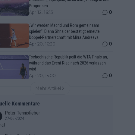
Prognosen
0
Apr 12, 16:13
„Wir werden Madrid und Rom gemeinsam
spielen“: Diana Shnaider bestätigt erneute
Doppel-Partnerschaft mit Mirra Andreeva
0
Apr 20, 16:30
Tschechische Republik peilt die WTA Finals an,
während das Event Riad nach 2026 verlassen
wird
0
Apr 20, 15:00
Mehr Artikel
uelle Kommentare
Peter Tennisfieber
27-06-2024
ma!