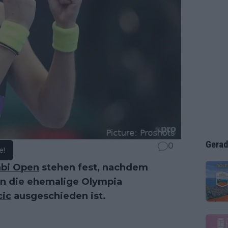
Gerad
0
e!
bi Open
stehen fest, nachdem
 die ehemalige Olympia
cic
ausgeschieden ist.