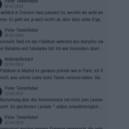
Peter Tennisfieber
06-05-2024
wirklich in Zverevs Haus passiert ist, werden wir wohl nie
hren. Es geht uns ja auch nichts an, aber dass seine Ergeb
e in letzter Zeit gelitten haben, ist ganz klar.
Peter Tennisfieber
06-05-2024
rerseits fand ich das Publikum während des Kampfes zw
en Rybakina und Sabalanka toll. Ich war besonders überras
 wie viele Fans da waren.
AndreasRichard
02-05-2024
Publikum in Madrid ist genauso primitiv wie in Paris. Ich fr
mich, was solche Leute beim Tennis verloren haben. Sie s
en besser zum Fußball gehen, dort sind sie besser aufgeho
Peter Tennisfieber
22-04-2024
 Bemerkung über den Kommentator hat mich zum Lachen
acht. Ein glückliches Lächeln. "..selbst schnellstmöglich na
ause.." 😂🤣🤩
Peter Tennisfieber
22-04-2024
ennissport werden enorme Summen umgesetzt, die jedo