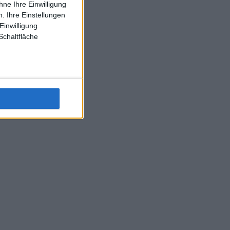
ne Ihre Einwilligung
J-L-Struff wahrscheinlich morge 3 Spiele absolvieren (2.
. Ihre Einstellungen
Einzel 1x Doppel) dank der hervorragenden Unterstützung
Einwilligung
Kommentators für F-A-A
Schaltfläche