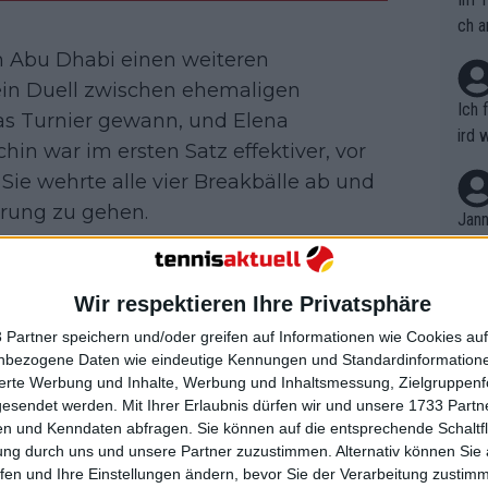
ch a
in Abu Dhabi einen weiteren
ein Duell zwischen ehemaligen
Ich 
as Turnier gewann, und Elena
ird 
chin war im ersten Satz effektiver, vor
vers
ie wehrte alle vier Breakbälle ab und
eine
hrung zu gehen.
r in
Jann
em i
ten Aufschlags, aber wenn sie ihn traf,
merk
 82% der Punkte mit ihrem ersten
eite
Wir respektieren Ihre Privatsphäre
Dopp
t, a
mbledonsiegerin von 2022. Der zweite
n si
 Partner speichern und/oder greifen auf Informationen wie Cookies au
Wört
esmal verbesserte Bencic ihre
mmen
nbezogene Daten wie eindeutige Kennungen und Standardinformatione
B. C
f 77% im zweiten (61% im dritten). Ein
nt. 
sierte Werbung und Inhalte, Werbung und Inhaltsmessung, Zielgruppen
ause
gesendet werden.
Mit Ihrer Erlaubnis dürfen wir und unsere 1733 Part
ient
ichte es ihr, den Satz zu kontrollieren
Dopp
on v
n und Kenndaten abfragen. Sie können auf die entsprechende Schaltfl
ewon
mmen
ung durch uns und unsere Partner zuzustimmen. Alternativ können Sie au
Fina
Genr
fen und Ihre Einstellungen ändern, bevor Sie der Verarbeitung zustim
kel 