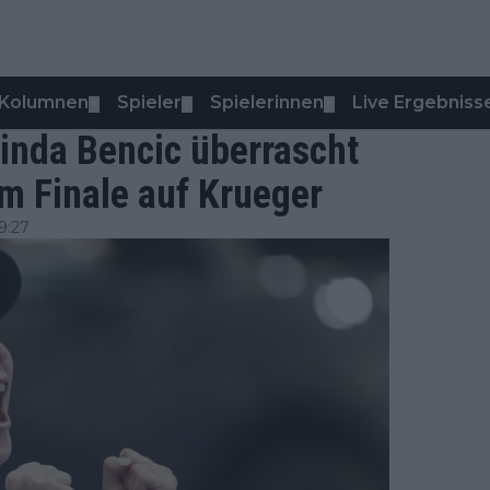
Kolumnen
Spieler
Spielerinnen
Live Ergebniss
▼
▼
▼
inda Bencic überrascht
im Finale auf Krueger
9:27