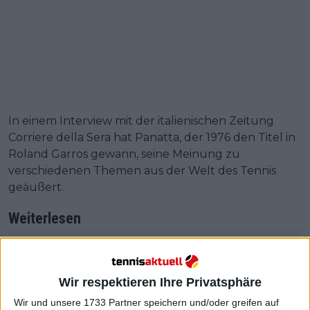
In einem Interview mit der italienischen Zeitung
Corriere della Sera hat Panatta, der 1976 den Titel in
Roland Garros gewann, seine Meinung zu
verschiedenen Themen aus der Welt des Tennis
geäußert.
Weiterlesen
2023 French Open Roland Garros
ATP und WTA Preisgeld (49,6
Wir respektieren Ihre Privatsphäre
Million) und Punkteaufteilung
Wir und unsere 1733 Partner speichern und/oder greifen auf