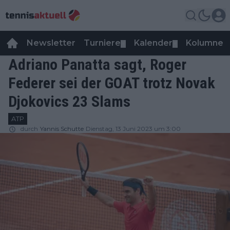
Newsletter
Turniere
Kalender
Kolumnen
▼
▼
Adriano Panatta sagt, Roger
Federer sei der GOAT trotz Novak
Djokovics 23 Slams
ATP
durch
Yannis Schutte
Dienstag, 13 Juni 2023 um 3:00