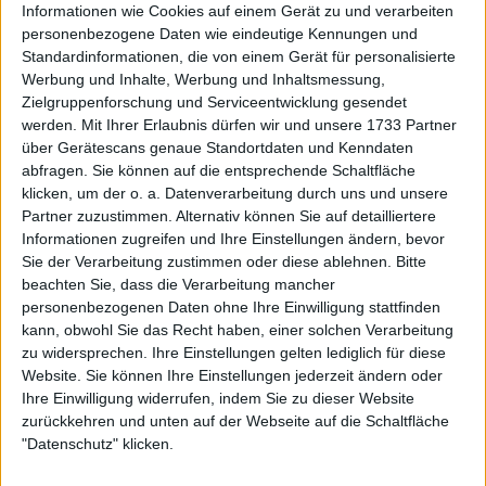
Informationen wie Cookies auf einem Gerät zu und verarbeiten
personenbezogene Daten wie eindeutige Kennungen und
Standardinformationen, die von einem Gerät für personalisierte
Werbung und Inhalte, Werbung und Inhaltsmessung,
Zielgruppenforschung und Serviceentwicklung gesendet
werden.
Mit Ihrer Erlaubnis dürfen wir und unsere 1733 Partner
über Gerätescans genaue Standortdaten und Kenndaten
abfragen. Sie können auf die entsprechende Schaltfläche
klicken, um der o. a. Datenverarbeitung durch uns und unsere
Partner zuzustimmen. Alternativ können Sie auf detailliertere
Informationen zugreifen und Ihre Einstellungen ändern, bevor
Sie der Verarbeitung zustimmen oder diese ablehnen.
Bitte
beachten Sie, dass die Verarbeitung mancher
personenbezogenen Daten ohne Ihre Einwilligung stattfinden
kann, obwohl Sie das Recht haben, einer solchen Verarbeitung
zu widersprechen. Ihre Einstellungen gelten lediglich für diese
Website. Sie können Ihre Einstellungen jederzeit ändern oder
Ihre Einwilligung widerrufen, indem Sie zu dieser Website
zurückkehren und unten auf der Webseite auf die Schaltfläche
"Für mich ändert sich nichts: Roger Federer ist der
"Datenschutz" klicken.
Grösste", sagte er. "Es ist nicht nur eine Frage der
Ästhetik. Und auch nicht um Statistiken, die sehr