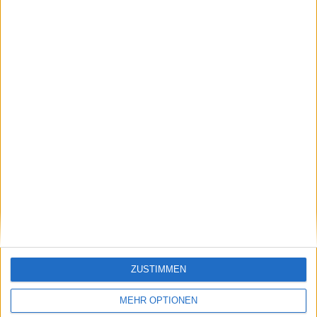
der beste Teil des
zu den führenden
Jahres": Kyrgios bereit
Persönlichkeiten, die
für die Rückkehr auf
Novak Djokovic zum
die ATP Tour mit
Triumph in Roland
Wimbledon im Visier
Garros gratulieren:
"So inspirierend"
Schreiben Sie einen Kommentar
ZUSTIMMEN
MEHR OPTIONEN