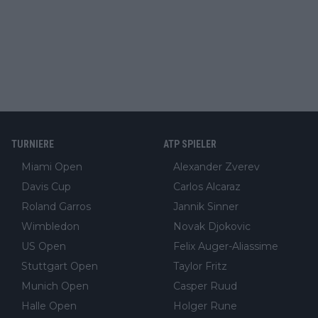
TURNIERE
ATP SPIELER
Miami Open
Alexander Zverev
Davis Cup
Carlos Alcaraz
Roland Garros
Jannik Sinner
Wimbledon
Novak Djokovic
US Open
Felix Auger-Aliassime
Stuttgart Open
Taylor Fritz
Munich Open
Casper Ruud
Halle Open
Holger Rune