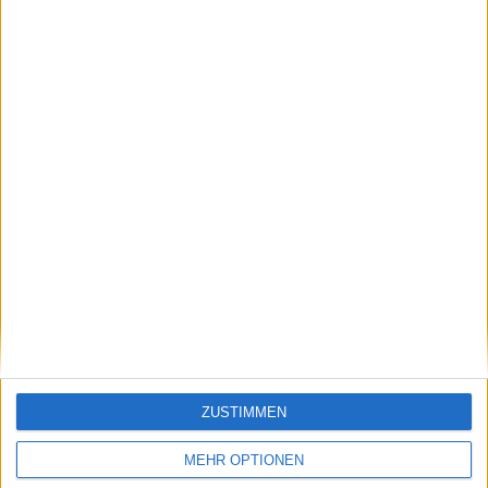
Klatscht
0
Besucher
0
Vorheriger Artikel
Nächster Artikel
ZUSTIMMEN
"Sie wird eigentlich
Rybakina genießt
ziemlich schnell
nach dem
MEHR OPTIONEN
erwachsen": Monfils
Wimbledon-Aus eine