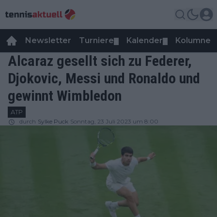
Newsletter
Turniere
Kalender
Kolumnen
▼
▼
Alcaraz gesellt sich zu Federer,
Djokovic, Messi und Ronaldo und
gewinnt Wimbledon
ATP
durch
Sylke Puck
Sonntag, 23 Juli 2023 um 8:00