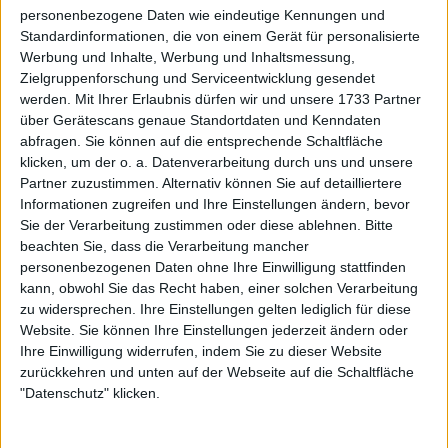
personenbezogene Daten wie eindeutige Kennungen und
Standardinformationen, die von einem Gerät für personalisierte
Werbung und Inhalte, Werbung und Inhaltsmessung,
Zielgruppenforschung und Serviceentwicklung gesendet
werden.
Mit Ihrer Erlaubnis dürfen wir und unsere 1733 Partner
über Gerätescans genaue Standortdaten und Kenndaten
abfragen. Sie können auf die entsprechende Schaltfläche
klicken, um der o. a. Datenverarbeitung durch uns und unsere
Partner zuzustimmen. Alternativ können Sie auf detailliertere
Informationen zugreifen und Ihre Einstellungen ändern, bevor
Sie der Verarbeitung zustimmen oder diese ablehnen.
Bitte
beachten Sie, dass die Verarbeitung mancher
personenbezogenen Daten ohne Ihre Einwilligung stattfinden
kann, obwohl Sie das Recht haben, einer solchen Verarbeitung
zu widersprechen. Ihre Einstellungen gelten lediglich für diese
Website. Sie können Ihre Einstellungen jederzeit ändern oder
Die ersten beiden Spiele waren hart umkämpft,
Ihre Einwilligung widerrufen, indem Sie zu dieser Website
wobei beide Spieler Breakbälle abwehren mussten,
zurückkehren und unten auf der Webseite auf die Schaltfläche
um das Gleichgewicht zu halten. Nach einem
"Datenschutz" klicken.
ausgeglichenen Start mit einem 16-Punkte-Spiel im
ersten Satz, dauerten die restlichen Spiele nicht