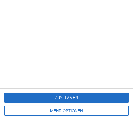
nach Hause zurück
Schreiben Sie einen Kommentar
ZUSTIMMEN
MEHR OPTIONEN
SENDEN