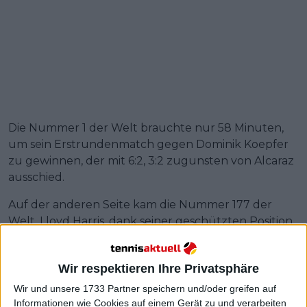
Die Nummer 1 der Welt brauchte nur 58 Minuten,
um sein Erstrundenmatch gegen Dominik Koepfer
zu gewinnen, der mit 6:2, 3:2 zugunsten von Alcaraz
ausschied.
Auf der anderen Seite kam die Nummer 177 der
Welt, Lloyd Harris, dank seiner geschützten Position
(47) ins Turnier und besiegte den Argentinier Guido
Pella in der ersten Runde mit 7:6(5), 6:4, 6:4.
Wir respektieren Ihre Privatsphäre
Wir und unsere 1733 Partner speichern und/oder greifen auf
Informationen wie Cookies auf einem Gerät zu und verarbeiten