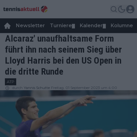
Newsletter
Turniere
Kalender
Kolumnen
▼
▼
Alcaraz' unaufhaltsame Form
führt ihn nach seinem Sieg über
Lloyd Harris bei den US Open in
die dritte Runde
ATP
durch
Yannis Schutte
Freitag, 01 September 2023 um 4:00