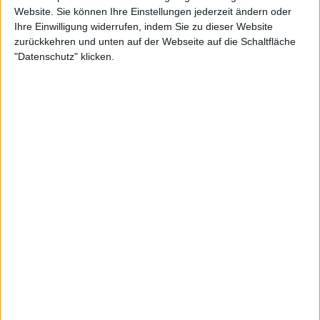
Website. Sie können Ihre Einstellungen jederzeit ändern oder
Ihre Einwilligung widerrufen, indem Sie zu dieser Website
zurückkehren und unten auf der Webseite auf die Schaltfläche
"Datenschutz" klicken.
Der ehemalige spanische Spieler Corretja sprach
kürzlich mit Eurosport und verriet, dass die
Menschen darauf warten, den legendären
Tennisstar ein letztes Mal in Aktion zu sehen. Er
sagte, dass die Aufregung um den Wettbewerb ihm
sagt, dass es wie eine "große Party" sein wird.
"Ich denke, es wird sehr emotional sein", sagte er.
"Wir sind Rafa gefolgt, haben mit Rafa geträumt.
Jetzt wird er nicht mehr spielen, das wird schwer
sein. Ich erhalte so viele Nachrichten von Anhängern
und Leuten, die mir sagen, dass sie nicht glauben
können, dass es das Ende für Rafa sein wird. Es wird