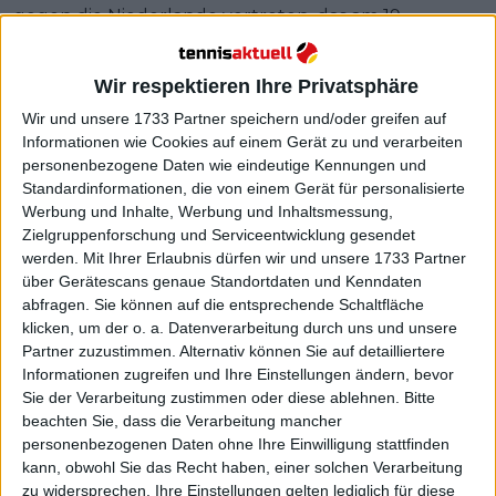
gegen die Niederlande vertreten, das am 19.
November in Málaga ausgetragen wird.
Wir respektieren Ihre Privatsphäre
Weiterlesen
Wir und unsere 1733 Partner speichern und/oder greifen auf
Das Davis Cup-Finale 2024: Was
Informationen wie Cookies auf einem Gerät zu und verarbeiten
personenbezogene Daten wie eindeutige Kennungen und
ist das Format und wer spielt in
Standardinformationen, die von einem Gerät für personalisierte
Málaga?
Werbung und Inhalte, Werbung und Inhaltsmessung,
Zielgruppenforschung und Serviceentwicklung gesendet
werden.
Mit Ihrer Erlaubnis dürfen wir und unsere 1733 Partner
über Gerätescans genaue Standortdaten und Kenndaten
abfragen. Sie können auf die entsprechende Schaltfläche
klicken, um der o. a. Datenverarbeitung durch uns und unsere
Partner zuzustimmen. Alternativ können Sie auf detailliertere
Informationen zugreifen und Ihre Einstellungen ändern, bevor
Sie der Verarbeitung zustimmen oder diese ablehnen.
Bitte
beachten Sie, dass die Verarbeitung mancher
personenbezogenen Daten ohne Ihre Einwilligung stattfinden
kann, obwohl Sie das Recht haben, einer solchen Verarbeitung
zu widersprechen. Ihre Einstellungen gelten lediglich für diese