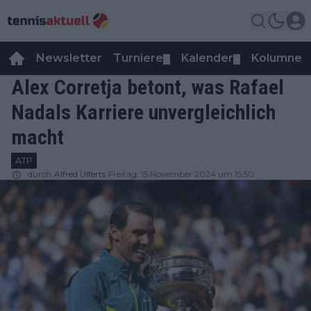
Newsletter
Turniere
Kalender
Kolumnen
▼
▼
Alex Corretja betont, was Rafael
Nadals Karriere unvergleichlich
macht
ATP
durch
Alfred Ulferts
Freitag, 15 November 2024 um 15:50