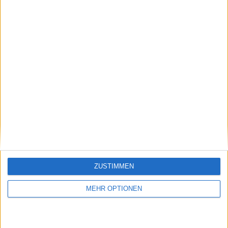
Klatscht
0
Besucher
0
ZUSTIMMEN
Vorheriger Artikel
Nächster Artikel
Alexander Zverev
ATP Finals: Alexander
zieht bei den ATP
Zverev besiegt Carlos
MEHR OPTIONEN
Finals in Turin ins
Alcaraz welcher jetzt
Halbfinale ein,
auf ein Wunder von
während Alcaraz aus
Rublev warten muß