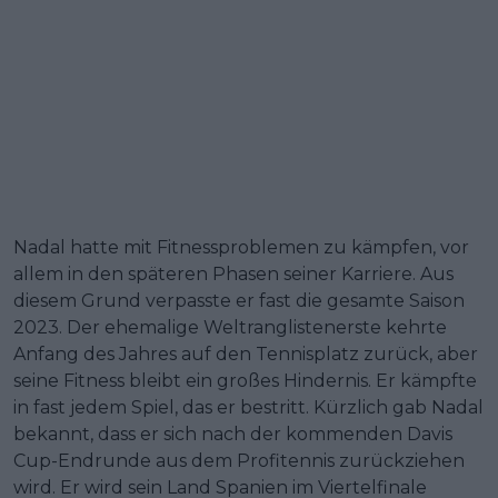
Nadal hatte mit Fitnessproblemen zu kämpfen, vor
allem in den späteren Phasen seiner Karriere. Aus
diesem Grund verpasste er fast die gesamte Saison
2023. Der ehemalige Weltranglistenerste kehrte
Anfang des Jahres auf den Tennisplatz zurück, aber
seine Fitness bleibt ein großes Hindernis. Er kämpfte
in fast jedem Spiel, das er bestritt. Kürzlich gab Nadal
bekannt, dass er sich nach der kommenden Davis
Cup-Endrunde aus dem Profitennis zurückziehen
wird. Er wird sein Land Spanien im Viertelfinale