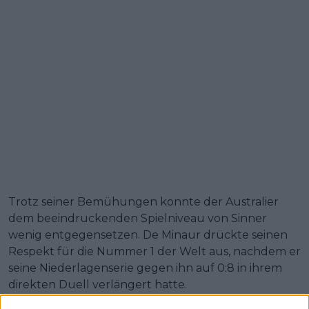
Trotz seiner Bemühungen konnte der Australier
dem beeindruckenden Spielniveau von Sinner
wenig entgegensetzen. De Minaur drückte seinen
Respekt für die Nummer 1 der Welt aus, nachdem er
seine Niederlagenserie gegen ihn auf 0:8 in ihrem
direkten Duell verlängert hatte.