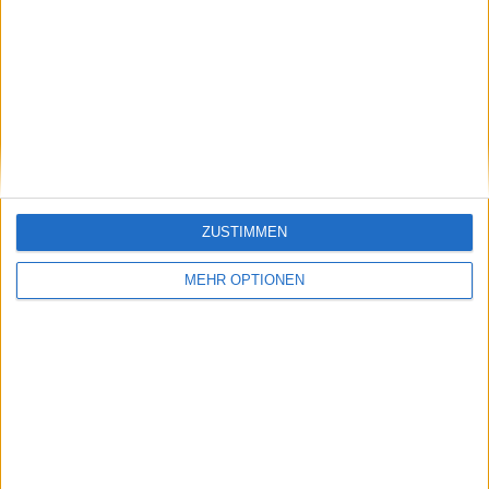
Vorheriger Artikel
Nächster Artikel
Carlos Alcaraz' Kampf
Alcaraz' Schweigen
bei den ATP Finals
mit Ferrero: Laura
aufgrund von
Robson überrascht
Krankheit
von mangelnder
Kommunikation bei
schockierender
Niederlage bei den
ZUSTIMMEN
ATP Finals
MEHR OPTIONEN