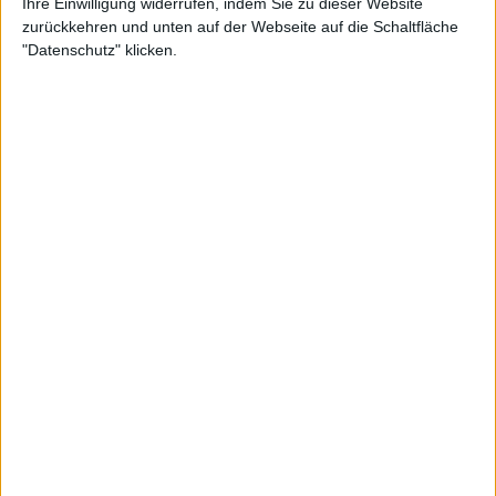
Ihre Einwilligung widerrufen, indem Sie zu dieser Website
zurückkehren und unten auf der Webseite auf die Schaltfläche
"Datenschutz" klicken.
De Minaur kämpft gegen das starke Spiel
von Sinner
Die Nummer 7 der Welt wurde auch zu Sinner's
umstrittenem Dopingfall befragt. Nachdem er in
Indian Wells zweimal positiv getestet worden war,
wurde Sinner von jeglichem Verschulden aufgrund
einer versehentlichen Verunreinigung
freigesprochen und somit eine Sperre vermieden -
eine Entscheidung, die bei einigen auf der Tour,
darunter
Nick Kyrgios
und
Denis Shapovalov
,
Diskussionen auslöste.
Es war eines der umstrittensten Themen der Saison,