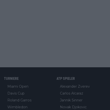
TURNIERE
ATP SPIELER
Miami Open
Alexander Zverev
Davis Cup
Carlos Alcaraz
Roland Garros
Jannik Sinner
Wimbledon
Novak Djokovic