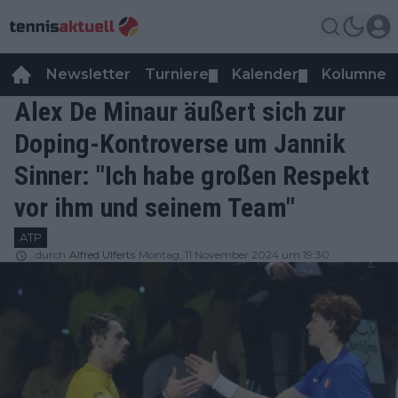
Newsletter
Turniere
Kalender
Kolumnen
▼
▼
Alex De Minaur äußert sich zur
Doping-Kontroverse um Jannik
Sinner: "Ich habe großen Respekt
vor ihm und seinem Team"
ATP
durch
Alfred Ulferts
Montag, 11 November 2024 um 19:30