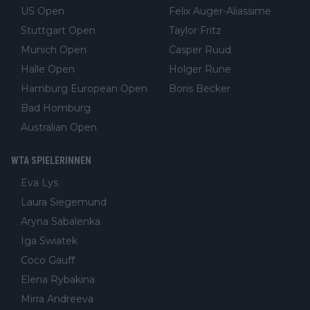
US Open
Felix Auger-Aliassime
Stuttgart Open
Taylor Fritz
Munich Open
Casper Ruud
Halle Open
Holger Rune
Hamburg European Open
Boris Becker
Bad Homburg
Australian Open
WTA SPIELERINNEN
Eva Lys
Laura Siegemund
Aryna Sabalenka
Iga Swiatek
Coco Gauff
Elena Rybakina
Mirra Andreeva