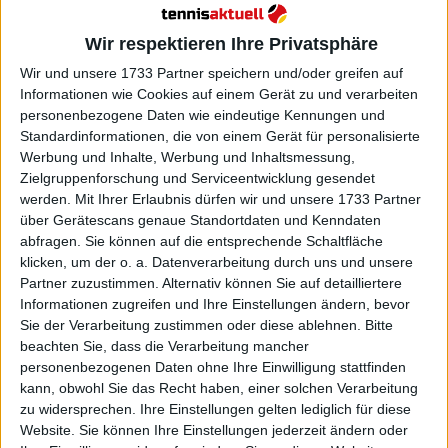
Weiterlesen
Wir respektieren Ihre Privatsphäre
ATP Finals: Der unermüdliche
Wir und unsere 1733 Partner speichern und/oder greifen auf
Jannik Sinner dominiert Alex De
Informationen wie Cookies auf einem Gerät zu und verarbeiten
Minaur in einem souveränen
personenbezogene Daten wie eindeutige Kennungen und
Auftaktspiel
Standardinformationen, die von einem Gerät für personalisierte
Werbung und Inhalte, Werbung und Inhaltsmessung,
Zielgruppenforschung und Serviceentwicklung gesendet
werden.
Mit Ihrer Erlaubnis dürfen wir und unsere 1733 Partner
über Gerätescans genaue Standortdaten und Kenndaten
abfragen. Sie können auf die entsprechende Schaltfläche
klicken, um der o. a. Datenverarbeitung durch uns und unsere
Partner zuzustimmen. Alternativ können Sie auf detailliertere
Informationen zugreifen und Ihre Einstellungen ändern, bevor
Sie der Verarbeitung zustimmen oder diese ablehnen.
Bitte
beachten Sie, dass die Verarbeitung mancher
personenbezogenen Daten ohne Ihre Einwilligung stattfinden
kann, obwohl Sie das Recht haben, einer solchen Verarbeitung
zu widersprechen. Ihre Einstellungen gelten lediglich für diese
Website. Sie können Ihre Einstellungen jederzeit ändern oder