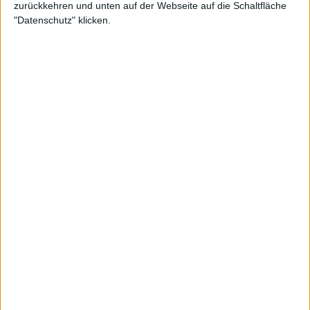
zurückkehren und unten auf der Webseite auf die Schaltfläche
"Datenschutz" klicken.
ATP
„Manchmal muss man sich beeilen“: Jannik
Sinner äußert sich zur Shot-Clock-Debatte nach
dem Sieg in Indian Wells
09 März 2026