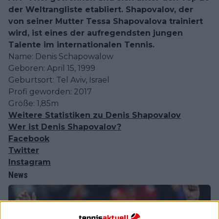
der Weltrangliste etabliert. Shapovalov, der
von seiner Mutter Tessa Shapovalova trainiert
wird, ist eines der aufregendsten jungen
Talente im internationalen Tennis.
Name: Denis Schapowalow
Geboren: April 15, 1999
Geburtsort: Tel Aviv, Israel
Profi geworden: 2017
Größe: 1,85m
Weitere Statistiken zu Denis Shapovalov
Wer ist Denis Shapovalov?
Facebook
Twitter
Instagram
News