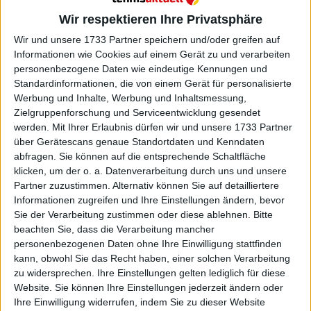
Wir respektieren Ihre Privatsphäre
Wir und unsere 1733 Partner speichern und/oder greifen auf
Informationen wie Cookies auf einem Gerät zu und verarbeiten
personenbezogene Daten wie eindeutige Kennungen und
Standardinformationen, die von einem Gerät für personalisierte
Werbung und Inhalte, Werbung und Inhaltsmessung,
Zielgruppenforschung und Serviceentwicklung gesendet
werden.
Mit Ihrer Erlaubnis dürfen wir und unsere 1733 Partner
ATP
über Gerätescans genaue Standortdaten und Kenndaten
Monte-Carlo Masters – Tag zwei im Überblick |
abfragen. Sie können auf die entsprechende Schaltfläche
Rublev und Vacherot weiter, Tsitsipas und
klicken, um der o. a. Datenverarbeitung durch uns und unsere
Partner zuzustimmen. Alternativ können Sie auf detailliertere
Shapovalov ausgeschieden
Informationen zugreifen und Ihre Einstellungen ändern, bevor
07 April 2026
Sie der Verarbeitung zustimmen oder diese ablehnen.
Bitte
beachten Sie, dass die Verarbeitung mancher
personenbezogenen Daten ohne Ihre Einwilligung stattfinden
kann, obwohl Sie das Recht haben, einer solchen Verarbeitung
zu widersprechen. Ihre Einstellungen gelten lediglich für diese
Website. Sie können Ihre Einstellungen jederzeit ändern oder
Ihre Einwilligung widerrufen, indem Sie zu dieser Website