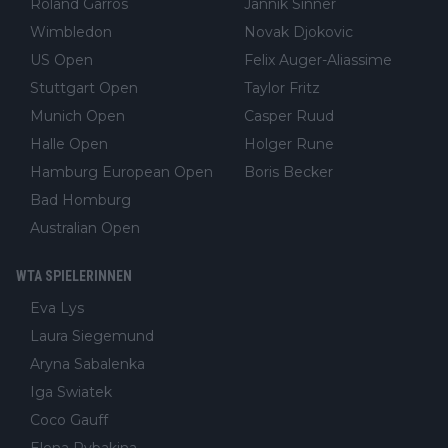
Roland Garros
Jannik Sinner
Wimbledon
Novak Djokovic
US Open
Felix Auger-Aliassime
Stuttgart Open
Taylor Fritz
Munich Open
Casper Ruud
Halle Open
Holger Rune
Hamburg European Open
Boris Becker
Bad Homburg
Australian Open
WTA SPIELERINNEN
Eva Lys
Laura Siegemund
Aryna Sabalenka
Iga Swiatek
Coco Gauff
Elena Rybakina