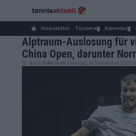
Newsletter
Turniere
Kalender
▼
▼
Alptraum-Auslosung für vi
China Open, darunter Norr
durch
Sylke Puck
Dienstag, 26 September 2023 u