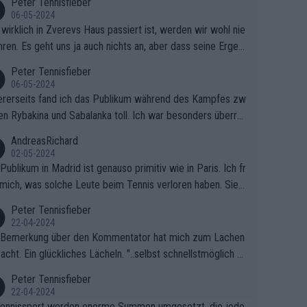
Peter Tennisfieber
06-05-2024
wirklich in Zverevs Haus passiert ist, werden wir wohl nie
hren. Es geht uns ja auch nichts an, aber dass seine Ergeb
e in letzter Zeit gelitten haben, ist ganz klar.
Peter Tennisfieber
06-05-2024
rerseits fand ich das Publikum während des Kampfes zw
en Rybakina und Sabalanka toll. Ich war besonders überras
 wie viele Fans da waren.
AndreasRichard
02-05-2024
Publikum in Madrid ist genauso primitiv wie in Paris. Ich fr
mich, was solche Leute beim Tennis verloren haben. Sie s
en besser zum Fußball gehen, dort sind sie besser aufgeho
Peter Tennisfieber
22-04-2024
 Bemerkung über den Kommentator hat mich zum Lachen
acht. Ein glückliches Lächeln. "..selbst schnellstmöglich na
ause.." 😂🤣🤩
Peter Tennisfieber
22-04-2024
ennissport werden enorme Summen umgesetzt, die jedo