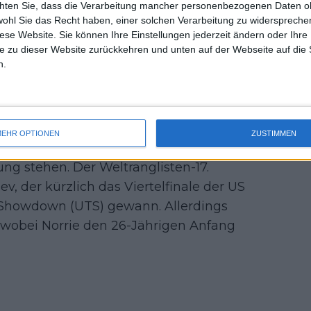
chten Sie, dass die Verarbeitung mancher personenbezogenen Daten oh
uss 
wohl Sie das Recht haben, einer solchen Verarbeitung zu widersprechen
mal 
diese Website. Sie können Ihre Einstellungen jederzeit ändern oder Ihre 
aver Cup am vergangenen Wochenende,
des 
e zu dieser Website zurückkehren und unten auf der Webseite auf die 
rwältigenden Sieg verhalf, etwas
n.
och kürzlich Alcaraz und wurde Zweiter
ass er in Form ist und wahrscheinlich
EHR OPTIONEN
ZUSTIMMEN
urnier teilnehmen, werden in ihren
ng stehen. Der Weltranglisten-17.
lev, der kürzlich das Viertelfinale der US
 Showdown (UTS) gewann. Allerdings
, wobei Norrie den 26-Jährigen Anfang