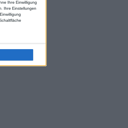
ne Ihre Einwilligung
J-L-Struff wahrscheinlich morge 3 Spiele absolvieren (2.
. Ihre Einstellungen
Einzel 1x Doppel) dank der hervorragenden Unterstützung
Einwilligung
Kommentators für F-A-A
Schaltfläche