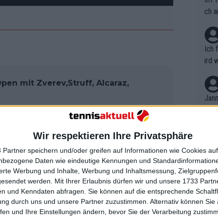
ch a
Ich 
ird 
vers
en mit Zverev,Struff, Alcaraz,
eine
r in
Jann
em i
merk
srunden für viele
eite
Wir respektieren Ihre Privatsphäre
Dopp
t, a
n si
 Partner speichern und/oder greifen auf Informationen wie Cookies au
Wört
mmen
nbezogene Daten wie eindeutige Kennungen und Standardinformatione
B. C
ersten Runde in Peking auf den an
nt. 
sierte Werbung und Inhalte, Werbung und Inhaltsmessung, Zielgruppen
ause
gesendet werden.
Mit Ihrer Erlaubnis dürfen wir und unsere 1733 Part
ient
mer 3 der Welt. Die beiden haben
Dopp
on v
n und Kenndaten abfragen. Sie können auf die entsprechende Schaltfl
ewon
anden, wobei der Russe im Achtelfinale
mmen
ung durch uns und unsere Partner zuzustimmen. Alternativ können Sie au
Fina
and wettmachte und in vier Sätzen
Genr
fen und Ihre Einstellungen ändern, bevor Sie der Verarbeitung zustim
kel 