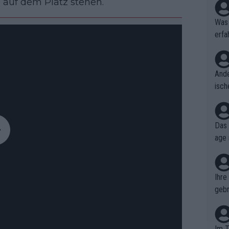
auf dem Platz stehen.
Was 
erfa
niss
Ande
isch
cht,
Das 
age 
ollt
ben.
Ihre
gebr
ch H
Im T