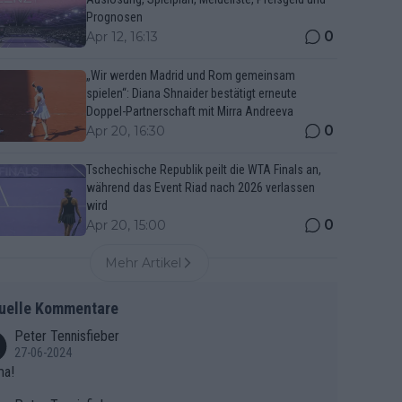
Prognosen
0
Apr 12, 16:13
„Wir werden Madrid und Rom gemeinsam
spielen“: Diana Shnaider bestätigt erneute
Doppel-Partnerschaft mit Mirra Andreeva
0
Apr 20, 16:30
Tschechische Republik peilt die WTA Finals an,
während das Event Riad nach 2026 verlassen
wird
0
Apr 20, 15:00
Mehr Artikel
uelle Kommentare
Peter Tennisfieber
27-06-2024
ma!