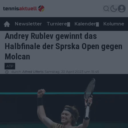
Newsletter
Turniere
Kalender
Kolumnen
▼
▼
Andrey Rublev gewinnt das
Halbfinale der Sprska Open gegen
Molcan
ATP
durch
Alfred Ulferts
Samstag, 22 April 2023 um 15:45