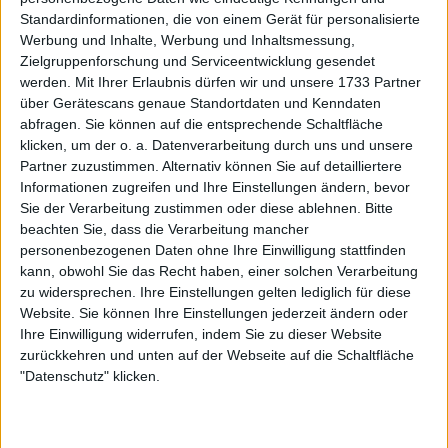
Standardinformationen, die von einem Gerät für personalisierte
Rublev, der einen etwas holprigen Start von Molcan
Werbung und Inhalte, Werbung und Inhaltsmessung,
ausnutzen konnte. Der Russe konnte die
Zielgruppenforschung und Serviceentwicklung gesendet
entscheidenden Ballwechsel besser für sich
werden.
Mit Ihrer Erlaubnis dürfen wir und unsere 1733 Partner
entscheiden, weshalb er den Satz gewann, obwohl
über Gerätescans genaue Standortdaten und Kenndaten
Molcan fünf Breakbälle hatte, die er in diesem Satz
abfragen. Sie können auf die entsprechende Schaltfläche
vergab.
klicken, um der o. a. Datenverarbeitung durch uns und unsere
Partner zuzustimmen. Alternativ können Sie auf detailliertere
Informationen zugreifen und Ihre Einstellungen ändern, bevor
Sie der Verarbeitung zustimmen oder diese ablehnen.
Bitte
beachten Sie, dass die Verarbeitung mancher
personenbezogenen Daten ohne Ihre Einwilligung stattfinden
kann, obwohl Sie das Recht haben, einer solchen Verarbeitung
zu widersprechen. Ihre Einstellungen gelten lediglich für diese
Website. Sie können Ihre Einstellungen jederzeit ändern oder
Ihre Einwilligung widerrufen, indem Sie zu dieser Website
zurückkehren und unten auf der Webseite auf die Schaltfläche
"Datenschutz" klicken.