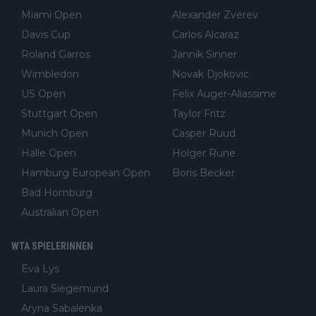
Miami Open
Alexander Zverev
Davis Cup
Carlos Alcaraz
Roland Garros
Jannik Sinner
Wimbledon
Novak Djokovic
US Open
Felix Auger-Aliassime
Stuttgart Open
Taylor Fritz
Munich Open
Casper Ruud
Halle Open
Holger Rune
Hamburg European Open
Boris Becker
Bad Homburg
Australian Open
WTA SPIELERINNEN
Eva Lys
Laura Siegemund
Aryna Sabalenka