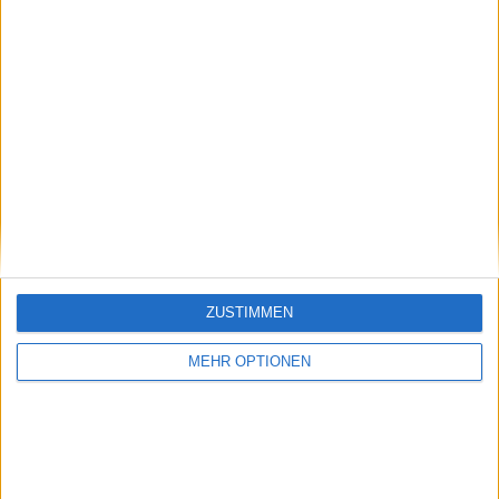
Vorheriger Artikel
Nächster Artikel
Taylor Fritz steht kurz
Voraussichtliches
vor dem Grand Slam-
Viertelfinale der
Erfolg, sagt Trainer
Herren bei den
ZUSTIMMEN
Michael Russell
Australian Open 2025
mit dem möglichen
MEHR OPTIONEN
Duell Carlos Alcaraz
gegen Novak Djokovic