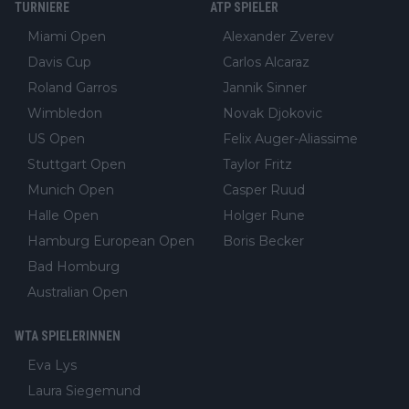
TURNIERE
ATP SPIELER
Miami Open
Alexander Zverev
Davis Cup
Carlos Alcaraz
Roland Garros
Jannik Sinner
Wimbledon
Novak Djokovic
US Open
Felix Auger-Aliassime
Stuttgart Open
Taylor Fritz
Munich Open
Casper Ruud
Halle Open
Holger Rune
Hamburg European Open
Boris Becker
Bad Homburg
Australian Open
WTA SPIELERINNEN
Eva Lys
Laura Siegemund