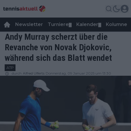
Newsletter
Turniere
Kalender
Kolumnen
▼
▼
Andy Murray scherzt über die
Revanche von Novak Djokovic,
während sich das Blatt wendet
ATP
durch
Alfred Ulferts
Donnerstag, 09 Januar 2025 um 13:30