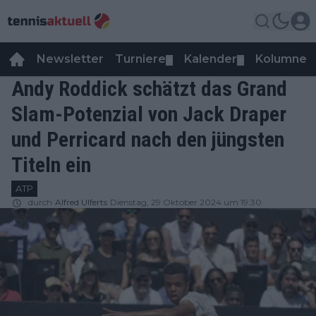
Newsletter
Turniere
Kalender
Kolumnen
▼
▼
Andy Roddick schätzt das Grand
Slam-Potenzial von Jack Draper
und Perricard nach den jüngsten
Titeln ein
ATP
durch
Alfred Ulferts
Dienstag, 29 Oktober 2024 um 19:30