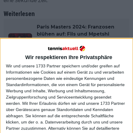
eine Sekunde Zeit."
Weiterlesen
Paris Masters 2024: Franzosen
blühen auf: Fils und Mpetshi
Perricard wachsen über sich
hinaus, Gasquet verabschiedet
sich von Bercy
Wir respektieren Ihre Privatsphäre
Wir und unsere 1733 Partner speichern und/oder greifen auf
Informationen wie Cookies auf einem Gerät zu und verarbeiten
personenbezogene Daten wie eindeutige Kennungen und
Standardinformationen, die von einem Gerät für personalisierte
Werbung und Inhalte, Werbung und Inhaltsmessung,
Zielgruppenforschung und Serviceentwicklung gesendet
werden.
Mit Ihrer Erlaubnis dürfen wir und unsere 1733 Partner
über Gerätescans genaue Standortdaten und Kenndaten
abfragen. Sie können auf die entsprechende Schaltfläche
klicken, um der o. a. Datenverarbeitung durch uns und unsere
Partner zuzustimmen. Alternativ können Sie auf detailliertere