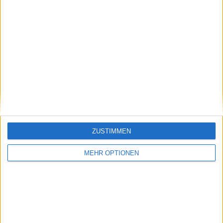
Alfred Ulferts
Schreiber für tennisaktuell.de seit Anfang 2023. Ich bin ein
begeisterter Tennis Fan. Meine Lieblings Spieler sind
Alexander Zverev und Angelique Kerber aus deutscher
Sicht der "neuen" Generation sowie Henri Leconte,
Mansur Bahrami, Carlos Alcaraz, Novak Djokovic und Pete
Sampras.
Beiträge des Autors ansehen
ZUSTIMMEN
MEHR OPTIONEN
Klatscht
0
Besucher
0