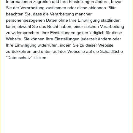
Informationen zugreifen und Ihre Einstellungen ändern, bevor
Sie der Verarbeitung zustimmen oder diese ablehnen.
Bitte
beachten Sie, dass die Verarbeitung mancher
personenbezogenen Daten ohne Ihre Einwilligung stattfinden
kann, obwohl Sie das Recht haben, einer solchen Verarbeitung
zu widersprechen. Ihre Einstellungen gelten lediglich für diese
Website. Sie können Ihre Einstellungen jederzeit ändern oder
Ihre Einwilligung widerrufen, indem Sie zu dieser Website
"Draper, ein bisschen mehr ein Prozess, war oben,
zurückkehren und unten auf der Webseite auf die Schaltfläche
"Datenschutz" klicken.
dann ging er runter, und jetzt ist er irgendwie
wieder oben. Äh, Draper - Sie haben mich in der
Sendung gehört - und ich denke, er würde es Ihnen
wahrscheinlich erzählen, wir haben es auch ein
bisschen bei den US Open gesehen, äh, als er das
alte Erbrechen hatte."
Roddick hob hervor, wie wichtig es ist, das
körperliche Training zu verbessern, wenn man
Spieler wie Carlos Alcaraz und Jannik Sinner
herausfordern will. "Der Unterschied im Training