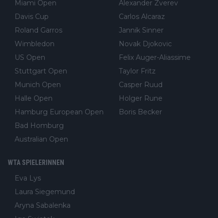
Miami Open
Alexander Zverev
Davis Cup
Carlos Alcaraz
Roland Garros
Jannik Sinner
Wimbledon
Novak Djokovic
US Open
Felix Auger-Aliassime
Stuttgart Open
Taylor Fritz
Munich Open
Casper Ruud
Halle Open
Holger Rune
Hamburg European Open
Boris Becker
Bad Homburg
Australian Open
WTA SPIELERINNEN
Eva Lys
Laura Siegemund
Aryna Sabalenka