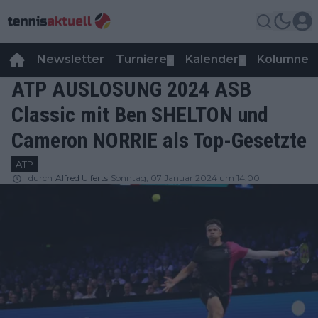
Newsletter
Turniere
Kalender
Kolumnen
▼
▼
ATP AUSLOSUNG 2024 ASB
Classic mit Ben SHELTON und
Cameron NORRIE als Top-Gesetzte
ATP
durch
Alfred Ulferts
Sonntag, 07 Januar 2024 um 14:00