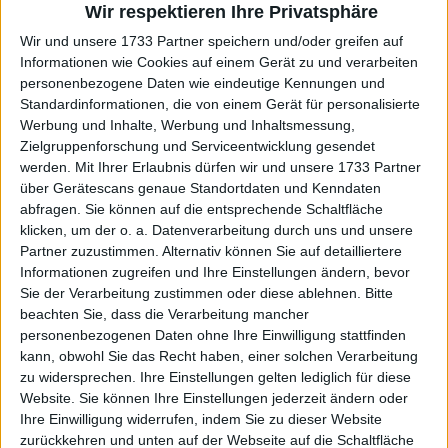
Wir respektieren Ihre Privatsphäre
Gasquet in der ersten Runde auf seinen Landsmann
Wir und unsere 1733 Partner speichern und/oder greifen auf
Arthur Fils
treffen wird.
Cameron Norrie
, der im
Informationen wie Cookies auf einem Gerät zu und verarbeiten
Finale verlor, kehrt als Zweitplatzierter zurück. Er
personenbezogene Daten wie eindeutige Kennungen und
trifft auf J.J. Wolf und Luca van Assche. Weitere
Standardinformationen, die von einem Gerät für personalisierte
Begegnungen sind Christopher Eubanks gegen
Werbung und Inhalte, Werbung und Inhaltsmessung,
Botic van de Zandschulp und Shelton gegen den
Zielgruppenforschung und Serviceentwicklung gesendet
Gewinner von Fabian Marozsan oder Gael Monfils.
werden.
Mit Ihrer Erlaubnis dürfen wir und unsere 1733 Partner
über Gerätescans genaue Standortdaten und Kenndaten
abfragen. Sie können auf die entsprechende Schaltfläche
klicken, um der o. a. Datenverarbeitung durch uns und unsere
Partner zuzustimmen. Alternativ können Sie auf detailliertere
Informationen zugreifen und Ihre Einstellungen ändern, bevor
Sie der Verarbeitung zustimmen oder diese ablehnen.
Bitte
beachten Sie, dass die Verarbeitung mancher
personenbezogenen Daten ohne Ihre Einwilligung stattfinden
kann, obwohl Sie das Recht haben, einer solchen Verarbeitung
zu widersprechen. Ihre Einstellungen gelten lediglich für diese
Website. Sie können Ihre Einstellungen jederzeit ändern oder
Ihre Einwilligung widerrufen, indem Sie zu dieser Website
zurückkehren und unten auf der Webseite auf die Schaltfläche