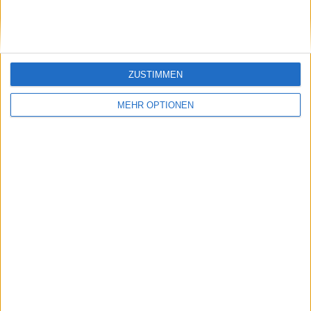
SWIATEK
ZUSTIMMEN
MEHR OPTIONEN
Schreiben Sie einen Kommentar
SENDEN