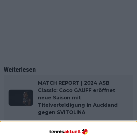
Weiterlesen
MATCH REPORT | 2024 ASB
Classic: Coco GAUFF eröffnet
neue Saison mit
Titelverteidigung in Auckland
gegen SVITOLINA
Sowohl der Sieger als auch der Zweitplatzierte
kehren in diesem Jahr zurück, wobei Richard