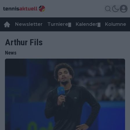
Newsletter
Turniere
Kalender
Kolumnen
▼
▼
Arthur Fils
News