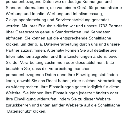
personenbezogene Daten wie eindeutige Kennungen und
den Barcelona Open mit Poolsprung in die Liste
Standardinformationen, die von einem Gerät für personalisierte
der Champions ein
Werbung und Inhalte, Werbung und Inhaltsmessung,
Zielgruppenforschung und Serviceentwicklung gesendet
20 April 2026
werden.
Mit Ihrer Erlaubnis dürfen wir und unsere 1733 Partner
über Gerätescans genaue Standortdaten und Kenndaten
abfragen. Sie können auf die entsprechende Schaltfläche
klicken, um der o. a. Datenverarbeitung durch uns und unsere
Partner zuzustimmen. Alternativ können Sie auf detailliertere
Informationen zugreifen und Ihre Einstellungen ändern, bevor
Sie der Verarbeitung zustimmen oder diese ablehnen.
Bitte
beachten Sie, dass die Verarbeitung mancher
personenbezogenen Daten ohne Ihre Einwilligung stattfinden
kann, obwohl Sie das Recht haben, einer solchen Verarbeitung
zu widersprechen. Ihre Einstellungen gelten lediglich für diese
Website. Sie können Ihre Einstellungen jederzeit ändern oder
Ihre Einwilligung widerrufen, indem Sie zu dieser Website
zurückkehren und unten auf der Webseite auf die Schaltfläche
ATP
"Datenschutz" klicken.
Barcelona Open Final-Rückblick | Arthur Fils
beeindruckt weiter und bezwingt Andrey Rublev in
einem dramatischen Endspiel