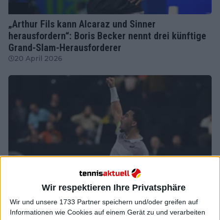
ATP
„Arthur Fils kann Alcaraz und Sinner
herausfordern“: Boris Becker nennt drei künftige
Grand-Slam-Herausforderer
20 April 2026
Wir respektieren Ihre Privatsphäre
Wir und unsere 1733 Partner speichern und/oder greifen auf
ATP
Informationen wie Cookies auf einem Gerät zu und verarbeiten
(VIDEO) Arthur Fils reiht sich nach Triumph bei