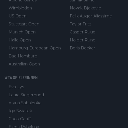
Roland Garros
Jannik Sinner
Wimbledon
Novak Djokovic
US Open
Felix Auger-Aliassime
Stuttgart Open
Taylor Fritz
Munich Open
Casper Ruud
Halle Open
Holger Rune
Hamburg European Open
Boris Becker
Bad Homburg
Australian Open
WTA SPIELERINNEN
Eva Lys
Laura Siegemund
Aryna Sabalenka
Iga Swiatek
Coco Gauff
Elena Rybakina