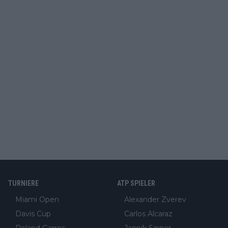
TURNIERE
ATP SPIELER
Miami Open
Alexander Zverev
Davis Cup
Carlos Alcaraz