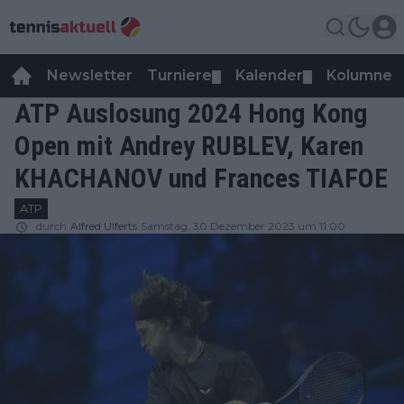
Newsletter
Turniere
Kalender
Kolumnen
▼
▼
ATP Auslosung 2024 Hong Kong
Open mit Andrey RUBLEV, Karen
KHACHANOV und Frances TIAFOE
ATP
durch
Alfred Ulferts
Samstag, 30 Dezember 2023 um 11:00