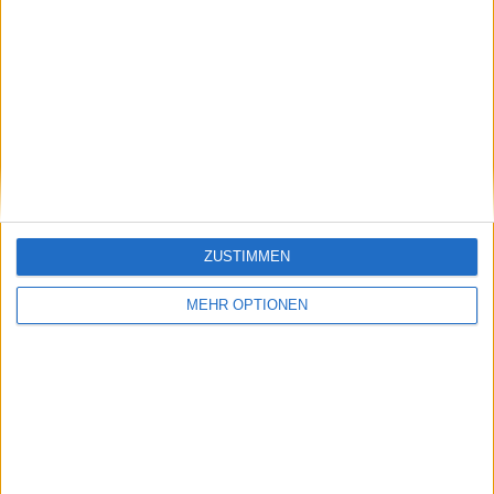
begeisterter Tennis Fan. Meine Lieblings Spieler sind
Alexander Zverev und Angelique Kerber aus deutscher
Sicht der "neuen" Generation sowie Henri Leconte,
Mansur Bahrami, Carlos Alcaraz, Novak Djokovic und Pete
Sampras.
Beiträge des Autors ansehen
ZUSTIMMEN
Klatscht
0
Besucher
0
MEHR OPTIONEN