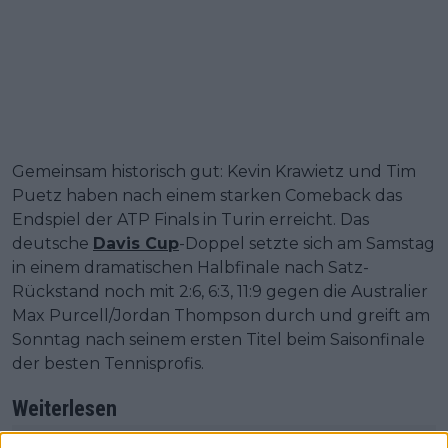
Gemeinsam historisch gut: Kevin Krawietz und Tim
Puetz haben nach einem starken Comeback das
Endspiel der ATP Finals in Turin erreicht. Das
deutsche
Davis Cup
-Doppel setzte sich am Samstag
in einem dramatischen Halbfinale nach Satz-
Rückstand noch mit 2:6, 6:3, 11:9 gegen die Australier
Max Purcell/Jordan Thompson durch und greift am
Sonntag nach seinem ersten Titel beim Saisonfinale
der besten Tennisprofis.
Weiterlesen