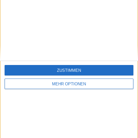
Vorheriger Artikel
Nächster Artikel
Billie Jean King wirft
ATP Finals 2024:
den Stars Heuchelei
Alexander Zverev
wegen des
unterliegt Taylor Fritz
überfüllten
in einem
Tenniskalenders vor
hochklassigen Match,
Fritz damit jetzt zum
ZUSTIMMEN
ersten Mal im Finale
von Turin
MEHR OPTIONEN