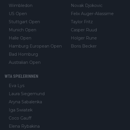
Wimbledon
Novak Djokovic
US Open
Felix Auger-Aliassime
Stuttgart Open
Taylor Fritz
Munich Open
Casper Ruud
Halle Open
Holger Rune
Hamburg European Open
Boris Becker
Bad Homburg
Australian Open
WTA SPIELERINNEN
Eva Lys
Laura Siegemund
Aryna Sabalenka
Iga Swiatek
Coco Gauff
Elena Rybakina