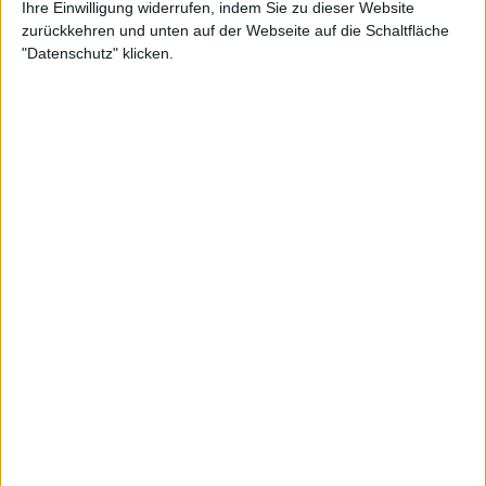
Ihre Einwilligung widerrufen, indem Sie zu dieser Website
zurückkehren und unten auf der Webseite auf die Schaltfläche
"Datenschutz" klicken.
Krawietz/Puetz revanchierten sich bei den
Australiern zudem für die Niederlage im Endspiel
der US Open vor rund zwei Monaten. Schon mit
dem Einzug ins Halbfinale hatten die Profis aus
Coburg und Frankfurt in der italienischen Metropole
Geschichte geschrieben, nie stand zuvor ein
deutsches Doppel in der 55-jährigen Historie der
Finals in der Vorschlussrunde.
Ein echter Tenniskrimi
Gegner im Endspiel am Sonntag (15.00 Uhr/Sky) sind
die French-Open-Sieger Marcelo Arevalo/Mate Pavic
(El Salvador/Kroatien) oder die Wimbledon-
Champions Harri Heliovaara/Henry Patten
(Finnland/Großbritannien).