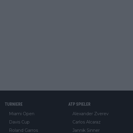
TURNIERE
ATP SPIELER
Miami Open
Alexander Zverev
Davis Cup
Carlos Alcaraz
Roland Garros
Jannik Sinner