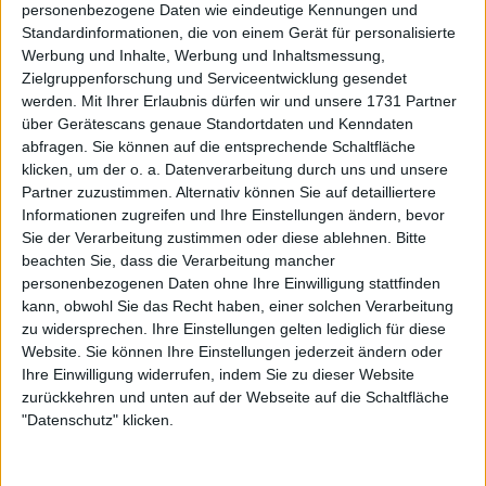
personenbezogene Daten wie eindeutige Kennungen und
Standardinformationen, die von einem Gerät für personalisierte
Werbung und Inhalte, Werbung und Inhaltsmessung,
Zielgruppenforschung und Serviceentwicklung gesendet
ATP
werden.
Mit Ihrer Erlaubnis dürfen wir und unsere 1731 Partner
über Gerätescans genaue Standortdaten und Kenndaten
Davis Cup Duell: Deutschland gegen Israel - Alle
abfragen. Sie können auf die entsprechende Schaltfläche
Infos zum Spiel
klicken, um der o. a. Datenverarbeitung durch uns und unsere
01 Februar 2025
Partner zuzustimmen. Alternativ können Sie auf detailliertere
Informationen zugreifen und Ihre Einstellungen ändern, bevor
Sie der Verarbeitung zustimmen oder diese ablehnen.
Bitte
beachten Sie, dass die Verarbeitung mancher
personenbezogenen Daten ohne Ihre Einwilligung stattfinden
kann, obwohl Sie das Recht haben, einer solchen Verarbeitung
zu widersprechen. Ihre Einstellungen gelten lediglich für diese
Website. Sie können Ihre Einstellungen jederzeit ändern oder
Ihre Einwilligung widerrufen, indem Sie zu dieser Website
zurückkehren und unten auf der Webseite auf die Schaltfläche
"Datenschutz" klicken.