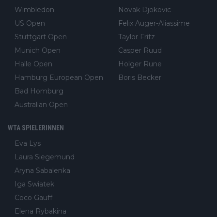
Wimbledon
Novak Djokovic
US Open
Felix Auger-Aliassime
Stuttgart Open
Taylor Fritz
Munich Open
Casper Ruud
Halle Open
Holger Rune
Hamburg European Open
Boris Becker
Bad Homburg
Australian Open
WTA SPIELERINNEN
Eva Lys
Laura Siegemund
Aryna Sabalenka
Iga Swiatek
Coco Gauff
Elena Rybakina