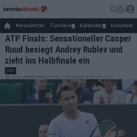
Newsletter
Turniere
Kalender
Kolumnen
▼
▼
ATP Finals: Sensationeller Casper
Ruud besiegt Andrey Rublev und
zieht ins Halbfinale ein
ATP
durch
Alfred Ulferts
Freitag, 15 November 2024 um 22:44