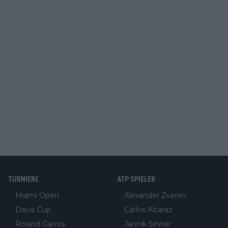
TURNIERE
ATP SPIELER
Miami Open
Alexander Zverev
Davis Cup
Carlos Alcaraz
Roland Garros
Jannik Sinner