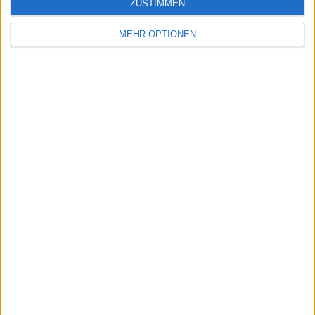
ZUSTIMMEN
MEHR OPTIONEN
Vorheriger Artikel
Nächster Artikel
Billie Jean King Cup-
"Du gewinnst zu viel":
Finals: Brillante Britin
Alexander Zverev
Boulter schlägt Laura
stichelt bei den ATP
Siegemund, damit
Finals in Richtung
trifft Großbritannien
Carlos Alcaraz
auf Kanada