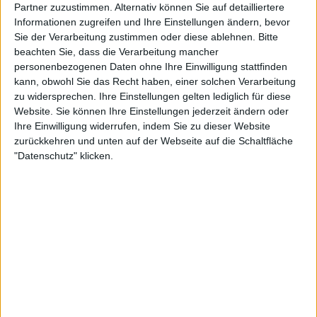
Partner zuzustimmen. Alternativ können Sie auf detailliertere
Informationen zugreifen und Ihre Einstellungen ändern, bevor
Sie der Verarbeitung zustimmen oder diese ablehnen.
Bitte
beachten Sie, dass die Verarbeitung mancher
personenbezogenen Daten ohne Ihre Einwilligung stattfinden
kann, obwohl Sie das Recht haben, einer solchen Verarbeitung
zu widersprechen. Ihre Einstellungen gelten lediglich für diese
Website. Sie können Ihre Einstellungen jederzeit ändern oder
Ihre Einwilligung widerrufen, indem Sie zu dieser Website
zurückkehren und unten auf der Webseite auf die Schaltfläche
"Datenschutz" klicken.
An dritter Stelle der Spieler mit dem höchsten
Preisgeld in diesem Jahr steht der 24-fache Grand
Slam Sieger
Novak Djokovic
, der in diesem Jahr 4,66
Millionen Dollar verdient hat. Der Serbe wird
zufrieden sein, auf dem dritten Platz gelandet zu
sein, da der 38-Jährige viele der großen 1000 Events