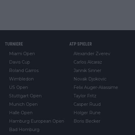
TURNIERE
ATP SPIELER
Miami Open
Alexander Zverev
Davis Cup
Carlos Alcaraz
Roland Garros
Jannik Sinner
Wimbledon
Novak Djokovic
US Open
Felix Auger-Aliassime
Stuttgart Open
Taylor Fritz
Munich Open
Casper Ruud
Halle Open
Holger Rune
Hamburg European Open
Boris Becker
Bad Homburg