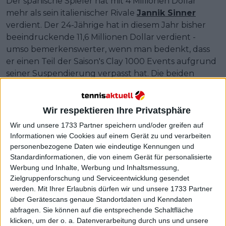
Der spanische Spieler hat mit 4 Millionen Dollar
mehr als sein italienischer Rivale
Jannik Sinner
verdient. Der 24-Jährige hat in diesem Jahr bisher
beeindruckende 11,6 Millionen Dollar verdient -
umso bemerkenswerter, wenn man bedenkt, dass
er einen Teil der Saison's Clay 1000 Events aufgrund
seiner Suspendierung verpasst hat. Die beiden
Konkurrenten scheinen in ihrer eigenen Liga zu
spielen, da sie die einzigen Spieler sind, die in diesem
Jahr zweistellige Millionensummen verdient haben.
Wir respektieren Ihre Privatsphäre
Wir und unsere 1733 Partner speichern und/oder greifen auf
Wie sieht es mit dem Rest der
Informationen wie Cookies auf einem Gerät zu und verarbeiten
personenbezogene Daten wie eindeutige Kennungen und
Standardinformationen, die von einem Gerät für personalisierte
Top Five aus?
Werbung und Inhalte, Werbung und Inhaltsmessung,
Zielgruppenforschung und Serviceentwicklung gesendet
werden.
Mit Ihrer Erlaubnis dürfen wir und unsere 1733 Partner
über Gerätescans genaue Standortdaten und Kenndaten
abfragen. Sie können auf die entsprechende Schaltfläche
klicken, um der o. a. Datenverarbeitung durch uns und unsere