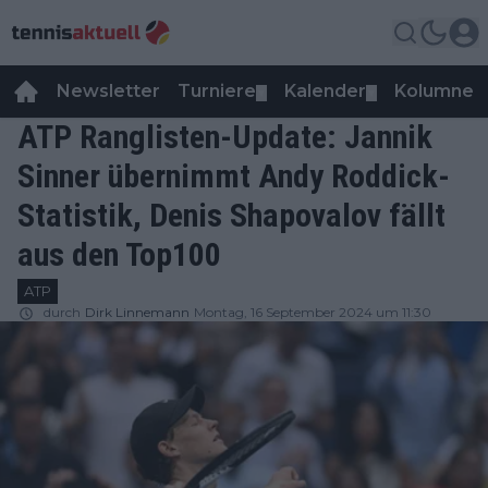
Newsletter
Turniere
Kalender
Kolumnen
▼
▼
ATP Ranglisten-Update: Jannik
Sinner übernimmt Andy Roddick-
Statistik, Denis Shapovalov fällt
aus den Top100
ATP
durch
Dirk Linnemann
Montag, 16 September 2024 um 11:30