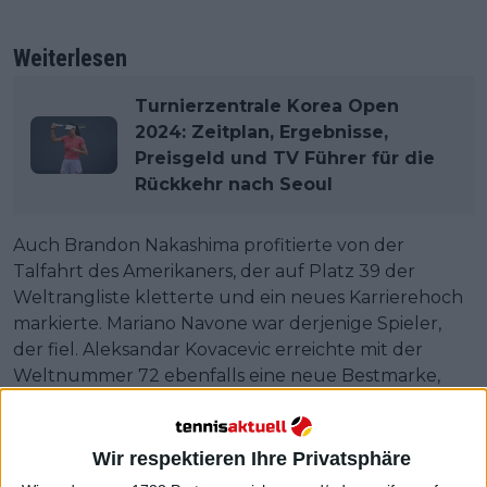
Weiterlesen
Turnierzentrale Korea Open
2024: Zeitplan, Ergebnisse,
Preisgeld und TV Führer für die
Rückkehr nach Seoul
Auch Brandon Nakashima profitierte von der
Talfahrt des Amerikaners, der auf Platz 39 der
Weltrangliste kletterte und ein neues Karrierehoch
markierte. Mariano Navone war derjenige Spieler,
der fiel. Aleksandar Kovacevic erreichte mit der
Weltnummer 72 ebenfalls eine neue Bestmarke,
während Zizou Bergs, der im Davis Cup spielte,
stürzte.
Wir respektieren Ihre Privatsphäre
Christopher O'Connell gewann ebenfalls ein ATP