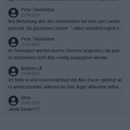
ollten besser zum Fußball gehen, dort sind sie besser aufgeho
Peter Tennisfieber
ben.
22-04-2024
Ihre Bemerkung über den Kommentator hat mich zum Lachen
gebracht. Ein glückliches Lächeln. "..selbst schnellstmöglich na
ch Hause.." 😂🤣🤩
Peter Tennisfieber
22-04-2024
Im Tennissport werden enorme Summen umgesetzt, die jedo
ch anscheinend nicht allzu voreilig ausgegeben werden.
Andreas-LA
19-04-2024
Ich finde es eine Unverschämtheit das Alex Zverev genötigt wi
rd weiterzuspielen, während ein Felix Auger-Alliassime selbstv
erständlich einen Abbruch erhält, weil es ihm natürlich nach sei
Elmar
nem verlorenen Satz und 1:3 Rückstand gegen "Struffi" super i
29-02-2024
n den Kram passt. Unterstützt wird das natürlich auch von dem
Jannik Sünder???
inkompetenten Kommentator (Name ist mir entfallen ich merk
Pelo1
e mir nur wichtige Leute) der ständig über die Gegebenheiten
08-11-2023
gemeckert hat. Wahrscheinlich hat er mal Tennis gespielt, aber