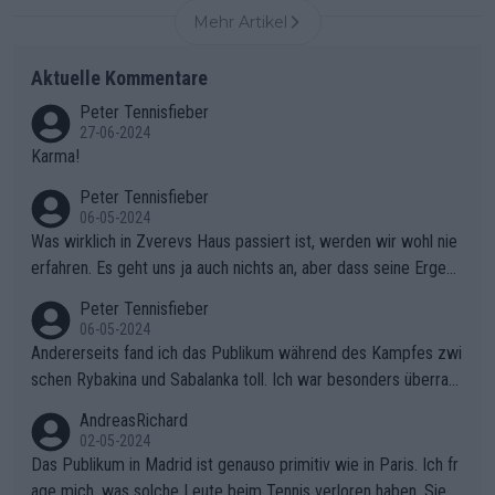
Mehr Artikel
Aktuelle Kommentare
Peter Tennisfieber
27-06-2024
Karma!
Peter Tennisfieber
06-05-2024
Was wirklich in Zverevs Haus passiert ist, werden wir wohl nie
erfahren. Es geht uns ja auch nichts an, aber dass seine Ergebn
isse in letzter Zeit gelitten haben, ist ganz klar.
Peter Tennisfieber
06-05-2024
Andererseits fand ich das Publikum während des Kampfes zwi
schen Rybakina und Sabalanka toll. Ich war besonders überras
cht, wie viele Fans da waren.
AndreasRichard
02-05-2024
Das Publikum in Madrid ist genauso primitiv wie in Paris. Ich fr
age mich, was solche Leute beim Tennis verloren haben. Sie s