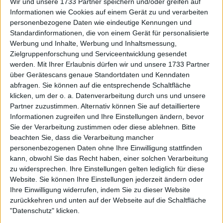
Wir und unsere 1733 Partner speichern und/oder greifen auf
Challenger-Turnier und kletterte um 12 Plätze in
Informationen wie Cookies auf einem Gerät zu und verarbeiten
die Top 75 der ATP Rangliste. Der Spielbetrieb wird
personenbezogene Daten wie eindeutige Kennungen und
diese Woche mit Hangzhou und Chengdu
Standardinformationen, die von einem Gerät für personalisierte
fortgesetzt. Auf dem Weg zu den Shanghai Masters
Werbung und Inhalte, Werbung und Inhaltsmessung,
und dem anschließenden Saisonende wird dies
Zielgruppenforschung und Serviceentwicklung gesendet
wahrscheinlich das letzte Ranking-Update seit
werden.
Mit Ihrer Erlaubnis dürfen wir und unsere 1733 Partner
über Gerätescans genaue Standortdaten und Kenndaten
einiger Zeit mit minimalen Veränderungen sein.
abfragen. Sie können auf die entsprechende Schaltfläche
klicken, um der o. a. Datenverarbeitung durch uns und unsere
ATP-Rangliste
vom 16.09.2024
Partner zuzustimmen. Alternativ können Sie auf detailliertere
Informationen zugreifen und Ihre Einstellungen ändern, bevor
Sie der Verarbeitung zustimmen oder diese ablehnen.
Bitte
Rang
Name
Alter
Nationalität
Punkte
Differe
beachten Sie, dass die Verarbeitung mancher
personenbezogenen Daten ohne Ihre Einwilligung stattfinden
1
Jannik Sinner
23
ITA
11180
kann, obwohl Sie das Recht haben, einer solchen Verarbeitung
zu widersprechen. Ihre Einstellungen gelten lediglich für diese
Alexander
2
27
GER
7075
Website. Sie können Ihre Einstellungen jederzeit ändern oder
Zverev
Ihre Einwilligung widerrufen, indem Sie zu dieser Website
Carlos
zurückkehren und unten auf der Webseite auf die Schaltfläche
3
21
ESP
6690
Alcaraz
"Datenschutz" klicken.