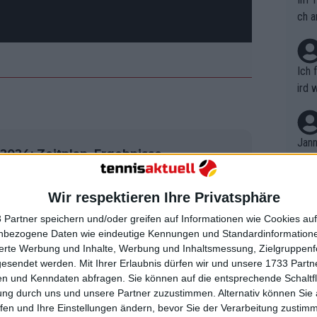
ch a
Ich 
ird 
vers
eine
r in
Jann
2024: Zeitplan, Ergebnisse,
em i
 die Rückkehr nach Seoul
merk
eite
Wir respektieren Ihre Privatsphäre
Dopp
t, a
n si
rs, der die US Open zwischen 1974 und
 Partner speichern und/oder greifen auf Informationen wie Cookies au
Wört
mmen
nbezogene Daten wie eindeutige Kennungen und Standardinformatione
en mit Pete Sampras und Roger
B. C
nt. 
sierte Werbung und Inhalte, Werbung und Inhaltsmessung, Zielgruppen
lt, lobte die Leistung des
ause
gesendet werden.
Mit Ihrer Erlaubnis dürfen wir und unsere 1733 Part
ient
Dopp
on v
"Advantage with Connors". Der 8fache
n und Kenndaten abfragen. Sie können auf die entsprechende Schaltfl
ewon
mmen
ung durch uns und unsere Partner zuzustimmen. Alternativ können Sie au
folg andere amerikanische Spieler
Fina
Genr
fen und Ihre Einstellungen ändern, bevor Sie der Verarbeitung zustim
kel 