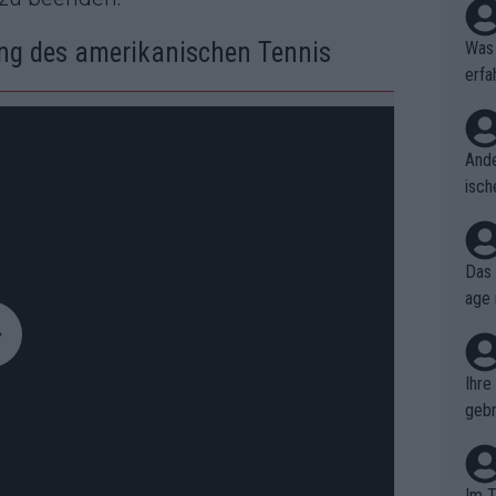
ung des amerikanischen Tennis
Was 
erfa
niss
Ande
isch
cht,
Das 
age 
ollt
ben.
Ihre
gebr
ch H
Im T