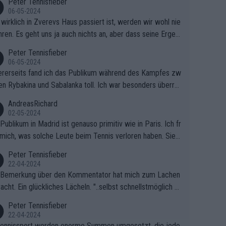
Peter Tennisfieber
06-05-2024
wirklich in Zverevs Haus passiert ist, werden wir wohl nie
hren. Es geht uns ja auch nichts an, aber dass seine Ergeb
e in letzter Zeit gelitten haben, ist ganz klar.
Peter Tennisfieber
06-05-2024
rerseits fand ich das Publikum während des Kampfes zw
en Rybakina und Sabalanka toll. Ich war besonders überras
 wie viele Fans da waren.
AndreasRichard
02-05-2024
Publikum in Madrid ist genauso primitiv wie in Paris. Ich fr
mich, was solche Leute beim Tennis verloren haben. Sie s
en besser zum Fußball gehen, dort sind sie besser aufgeho
Peter Tennisfieber
22-04-2024
 Bemerkung über den Kommentator hat mich zum Lachen
acht. Ein glückliches Lächeln. "..selbst schnellstmöglich na
ause.." 😂🤣🤩
Peter Tennisfieber
22-04-2024
ennissport werden enorme Summen umgesetzt, die jedo