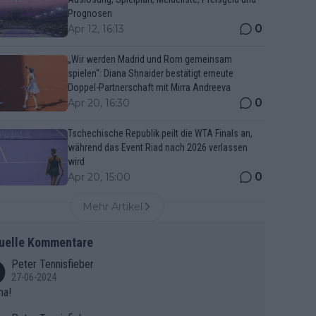
Prognosen
0
Apr 12, 16:13
„Wir werden Madrid und Rom gemeinsam
spielen“: Diana Shnaider bestätigt erneute
Doppel-Partnerschaft mit Mirra Andreeva
0
Apr 20, 16:30
Tschechische Republik peilt die WTA Finals an,
während das Event Riad nach 2026 verlassen
wird
0
Apr 20, 15:00
Mehr Artikel
uelle Kommentare
Peter Tennisfieber
27-06-2024
ma!