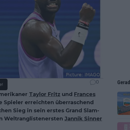
0
Gerad
e!
Amerikaner
Taylor Fritz
und
Frances
e Spieler erreichten überraschend
chen Sieg in sein erstes Grand Slam-
en Weltranglistenersten
Jannik Sinner