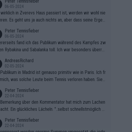
Peter Tennisfieber
06-05-2024
wirklich in Zverevs Haus passiert ist, werden wir wohl nie
hren. Es geht uns ja auch nichts an, aber dass seine Ergeb
e in letzter Zeit gelitten haben, ist ganz klar.
Peter Tennisfieber
06-05-2024
rerseits fand ich das Publikum während des Kampfes zw
en Rybakina und Sabalanka toll. Ich war besonders überras
 wie viele Fans da waren.
AndreasRichard
02-05-2024
Publikum in Madrid ist genauso primitiv wie in Paris. Ich fr
mich, was solche Leute beim Tennis verloren haben. Sie s
en besser zum Fußball gehen, dort sind sie besser aufgeho
Peter Tennisfieber
22-04-2024
 Bemerkung über den Kommentator hat mich zum Lachen
acht. Ein glückliches Lächeln. "..selbst schnellstmöglich na
ause.." 😂🤣🤩
Peter Tennisfieber
22-04-2024
ennissport werden enorme Summen umgesetzt, die jedo