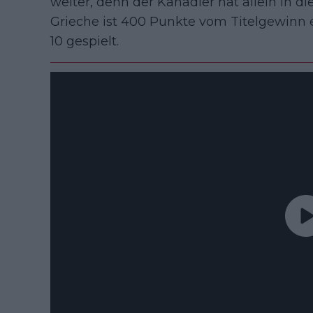
weiter, denn der Kanadier hat allein in 
Grieche ist 400 Punkte vom Titelgewinn e
10 gespielt.