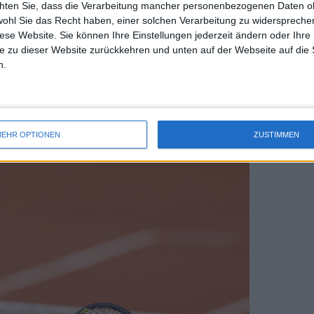
chten Sie, dass die Verarbeitung mancher personenbezogenen Daten oh
uss 
Platz 20 der Weltrangliste bringt.
wohl Sie das Recht haben, einer solchen Verarbeitung zu widersprechen
mal 
diese Website. Sie können Ihre Einstellungen jederzeit ändern oder Ihre 
des 
Acapulco, war aber auch in dieser Woche
e zu dieser Website zurückkehren und unten auf der Webseite auf die 
ack Draper verlor 190 Punkte und
n.
rangliste vor. Das ist bisher die beste
wähnte Auger-Aliassime ist nach dem
latz 18 der Weltrangliste gestiegen.
EHR OPTIONEN
ZUSTIMMEN