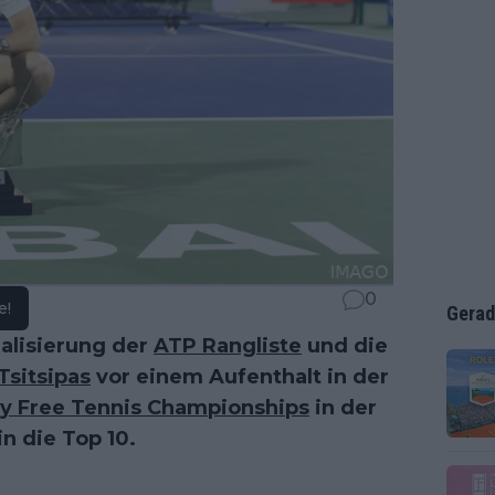
0
e!
Gerad
alisierung der
ATP Rangliste
und die
Tsitsipas
vor einem Aufenthalt in der
y Free Tennis Championships
in der
n die Top 10.