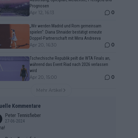
Prognosen
0
Apr 12, 16:13
„Wir werden Madrid und Rom gemeinsam
spielen“: Diana Shnaider bestätigt erneute
Doppel-Partnerschaft mit Mirra Andreeva
0
Apr 20, 16:30
Tschechische Republik peilt die WTA Finals an,
während das Event Riad nach 2026 verlassen
wird
0
Apr 20, 15:00
Mehr Artikel
uelle Kommentare
Peter Tennisfieber
27-06-2024
ma!