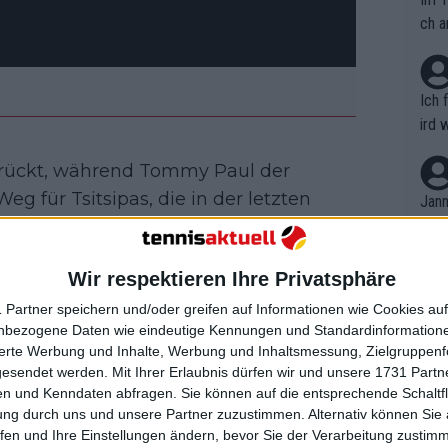
ch a
Ich 
ird 
vers
gerückt, während Tommy Paul der
eine
r in
 Weg für Tsitsipas, die in der letzten
Jann
em i
sich keinen Sieg kaufen konnte. Aber
merk
ite wechselte sie ihren Schläger und
eite
Wir respektieren Ihre Privatsphäre
Dopp
cher zu diesem Hersteller gehen und
t, a
n si
enn er hat gezeigt, dass es
 Partner speichern und/oder greifen auf Informationen wie Cookies au
Wört
mmen
nbezogene Daten wie eindeutige Kennungen und Standardinformatione
B. C
nt. 
sierte Werbung und Inhalte, Werbung und Inhaltsmessung, Zielgruppen
ause
gesendet werden.
Mit Ihrer Erlaubnis dürfen wir und unsere 1731 Part
ient
Dopp
n gearbeitet, sein Ranking zu
on v
n und Kenndaten abfragen. Sie können auf die entsprechende Schaltfl
ewon
in Acapulco, indem er Alejandro
mmen
ung durch uns und unsere Partner zuzustimmen. Alternativ können Sie au
Fina
Genr
fen und Ihre Einstellungen ändern, bevor Sie der Verarbeitung zustim
2 besiegte. Dieser Titel brachte ihm 475
kel 