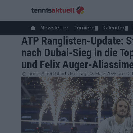
Newsletter
Turniere
Kalender
▼
▼
ATP Ranglisten-Update: St
nach Dubai-Sieg in die To
und Felix Auger-Aliassime
durch
Alfred Ulferts
Montag, 03 März 2025 um 10: