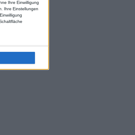
ne Ihre Einwilligung
J-L-Struff wahrscheinlich morge 3 Spiele absolvieren (2.
. Ihre Einstellungen
Einzel 1x Doppel) dank der hervorragenden Unterstützung
Einwilligung
Kommentators für F-A-A
Schaltfläche