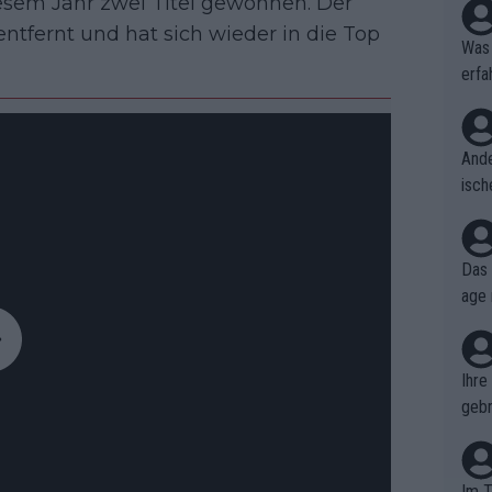
diesem Jahr zwei Titel gewonnen. Der
ntfernt und hat sich wieder in die Top
Was 
erfa
niss
Ande
isch
cht,
Das 
age 
ollt
ben.
Ihre
gebr
ch H
Im T