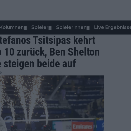
Kolumnen
Spieler
Spielerinnen
Live Ergebniss
▼
▼
▼
efanos Tsitsipas kehrt
p 10 zurück, Ben Shelton
 steigen beide auf
15