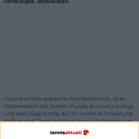
verteidigte, abzulenken.
Topuria schrieb spanische Sportgeschichte, als er
Volkanovski in der zweiten Runde durch K.o. schlug
und einen Sieg errang, der für immer in Erinnerung
bleiben wird. Damit wurde er neuer Weltmeister im
Federgewicht und blieb auch als Profikämpfer
ungeschlagen.