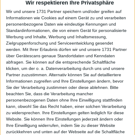
Wir respektieren Ihre Privatsphäre
Die Nummer 2 der ATP-Rangliste schrieb eine
Wir und unsere 1731 Partner speichern und/oder greifen auf
Nachricht auf X - ehemals Twitter -, in der er ein
Informationen wie Cookies auf einem Gerät zu und verarbeiten
UFC-Video erwähnte, in dem der spanische Kämpfer
personenbezogene Daten wie eindeutige Kennungen und
als neuer Weltmeister geehrt wurde. "Brutal
Standardinformationen, die von einem Gerät für personalisierte
Werbung und Inhalte, Werbung und Inhaltsmessung,
@Topuriailia! Herzlichen Glückwunsch!!!", schrieb
Zielgruppenforschung und Serviceentwicklung gesendet
Alcaraz, der Stunden zuvor die Chance auf sein
werden.
Mit Ihrer Erlaubnis dürfen wir und unsere 1731 Partner
erstes Finale der Saison 2024 verloren hatte.
über Gerätescans genaue Standortdaten und Kenndaten
abfragen. Sie können auf die entsprechende Schaltfläche
klicken, um der o. a. Datenverarbeitung durch uns und unsere
Partner zuzustimmen. Alternativ können Sie auf detailliertere
Informationen zugreifen und Ihre Einstellungen ändern, bevor
Sie der Verarbeitung zustimmen oder diese ablehnen.
Bitte
beachten Sie, dass die Verarbeitung mancher
personenbezogenen Daten ohne Ihre Einwilligung stattfinden
kann, obwohl Sie das Recht haben, einer solchen Verarbeitung
zu widersprechen. Ihre Einstellungen gelten lediglich für diese
Website. Sie können Ihre Einstellungen jederzeit ändern oder
Ihre Einwilligung widerrufen, indem Sie zu dieser Website
zurückkehren und unten auf der Webseite auf die Schaltfläche