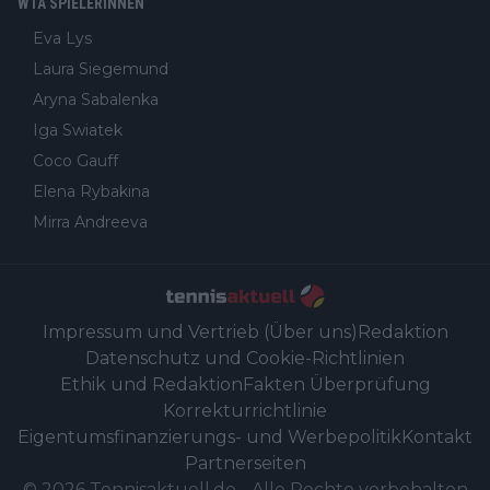
WTA SPIELERINNEN
Eva Lys
Laura Siegemund
Aryna Sabalenka
Iga Swiatek
Coco Gauff
Elena Rybakina
Mirra Andreeva
Impressum und Vertrieb (Über uns)
Redaktion
Datenschutz und Cookie-Richtlinien
Ethik und Redaktion
Fakten Überprüfung
Korrekturrichtlinie
Eigentumsfinanzierungs- und Werbepolitik
Kontakt
Partnerseiten
©
2026
Tennisaktuell.de
-
Alle Rechte vorbehalten