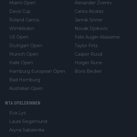
Miami Open
Alexander Zverev
Davis Cup
Carlos Alcaraz
Roland Garros
Jannik Sinner
Wimbledon
Novak Djokovic
US Open
Felix Auger-Aliassime
Stuttgart Open
Taylor Fritz
Munich Open
Casper Ruud
Halle Open
Holger Rune
Hamburg European Open
Boris Becker
Bad Homburg
Australian Open
WTA SPIELERINNEN
Eva Lys
Laura Siegemund
Aryna Sabalenka