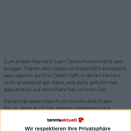
Zum ersten Mal wird Juan Carlos Ferrero nicht sein
einziger Trainer sein. Lopez wird ebenfalls anwesend
sein, was ihm auch in Zeiten hilft, in denen Ferrero
nicht anwesend sein kann, was dazu geführt hat,
dass Alcaraz auf dem Platz fast verloren hat.
Das bringt einen Hauch von Kontinuität in sein
Setup, da er auch mit seinem Landsmann gut
vertraut ist. Lopez hat gerade seine Zusammenarbeit
mit Carreno Busta nach 9 Jahren beendet und ist
Wir respektieren Ihre Privatsphäre
bereit für eine neue Erfahrung.