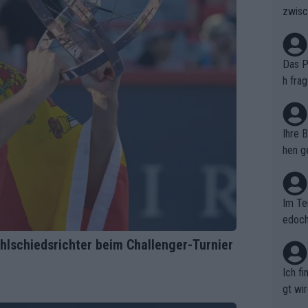
zwisc
berra
Das Pu
h fra
n. Si
er au
Ihre 
hen ge
glich
Im Te
edoch
n.
hlschiedsrichter beim Challenger-Turnier
Ich f
gt wi
e sel