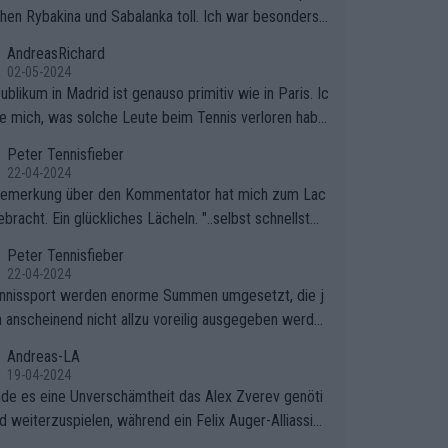
hen Rybakina und Sabalanka toll. Ich war besonders ü
scht, wie viele Fans da waren.
AndreasRichard
02-05-2024
blikum in Madrid ist genauso primitiv wie in Paris. Ic
ge mich, was solche Leute beim Tennis verloren habe
e sollten besser zum Fußball gehen, dort sind sie bess
Peter Tennisfieber
fgehoben.
22-04-2024
Bemerkung über den Kommentator hat mich zum Lac
bracht. Ein glückliches Lächeln. "..selbst schnellstmö
 nach Hause.." 😂🤣🤩
Peter Tennisfieber
22-04-2024
nnissport werden enorme Summen umgesetzt, die j
 anscheinend nicht allzu voreilig ausgegeben werde
Andreas-LA
19-04-2024
inde es eine Unverschämtheit das Alex Zverev genöti
rd weiterzuspielen, während ein Felix Auger-Alliassim
bstverständlich einen Abbruch erhält, weil es ihm natü