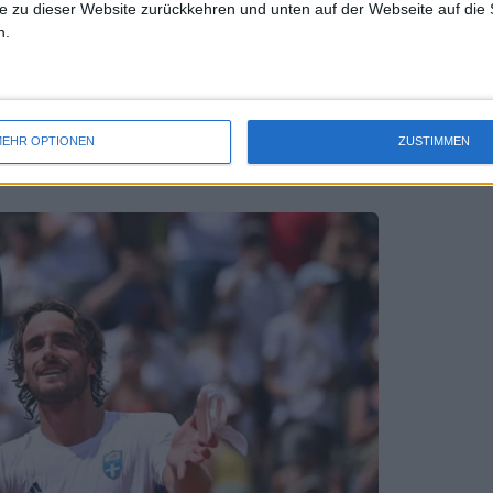
e zu dieser Website zurückkehren und unten auf der Webseite auf die 
n.
ragödie zum grandiosen Triumph: Maria
n beinahe Niederlage gegen Spanien
EHR OPTIONEN
ZUSTIMMEN