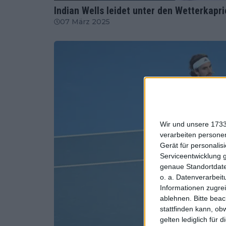
Indian Wells leidet unter den Wetterkapr
07 März 2025
Wir und unsere 1733
verarbeiten persone
Gerät für personali
Serviceentwicklung 
genaue Standortdate
o. a. Datenverarbeit
Informationen zugrei
ablehnen.
Bitte bea
stattfinden kann, ob
gelten lediglich für 