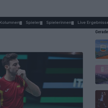
Kolumnen
Spieler
Spielerinnen
Live Ergebniss
▼
▼
▼
Gerade