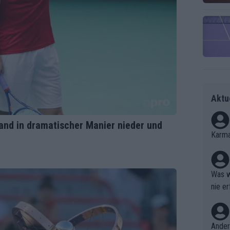
Aktu
land in dramatischer Manier nieder und
Karma
Was w
nie er
Ergebn
Ander