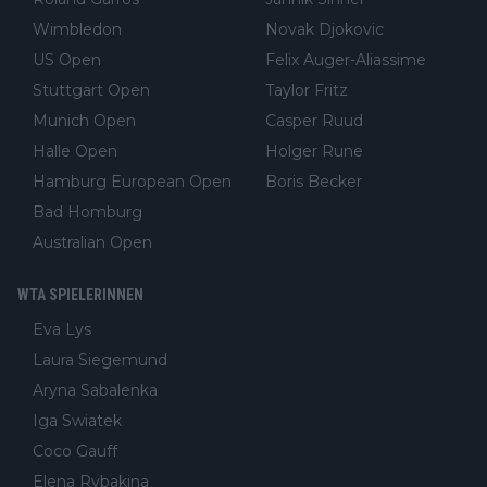
Wimbledon
Novak Djokovic
US Open
Felix Auger-Aliassime
Stuttgart Open
Taylor Fritz
Munich Open
Casper Ruud
Halle Open
Holger Rune
Hamburg European Open
Boris Becker
Bad Homburg
Australian Open
WTA SPIELERINNEN
Eva Lys
Laura Siegemund
Aryna Sabalenka
Iga Swiatek
Coco Gauff
Elena Rybakina