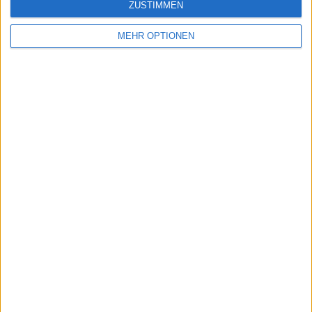
ZUSTIMMEN
MEHR OPTIONEN
Schreiben Sie einen Kommentar
SENDEN