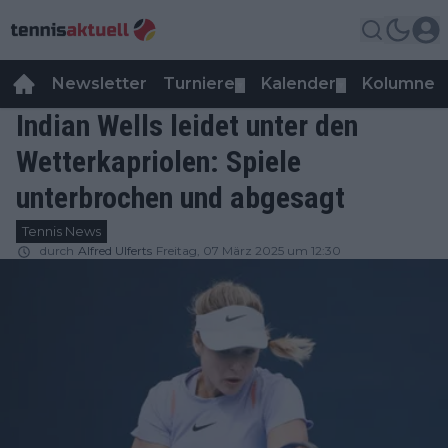
Newsletter
Turniere
Kalender
Kolumnen
▼
▼
Indian Wells leidet unter den
Wetterkapriolen: Spiele
unterbrochen und abgesagt
Tennis News
durch
Alfred Ulferts
Freitag, 07 März 2025 um 12:30