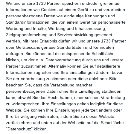
Wir und unsere 1733 Partner speichern und/oder greifen auf
Informationen wie Cookies auf einem Gerät zu und verarbeiten
personenbezogene Daten wie eindeutige Kennungen und
Standardinformationen, die von einem Gerät für personalisierte
Werbung und Inhalte, Werbung und Inhaltsmessung,
Zielgruppenforschung und Serviceentwicklung gesendet
werden.
Mit Ihrer Erlaubnis dürfen wir und unsere 1733 Partner
über Gerätescans genaue Standortdaten und Kenndaten
abfragen. Sie können auf die entsprechende Schaltfläche
klicken, um der o. a. Datenverarbeitung durch uns und unsere
Partner zuzustimmen. Alternativ können Sie auf detailliertere
Informationen zugreifen und Ihre Einstellungen ändern, bevor
Sie der Verarbeitung zustimmen oder diese ablehnen.
Bitte
beachten Sie, dass die Verarbeitung mancher
personenbezogenen Daten ohne Ihre Einwilligung stattfinden
kann, obwohl Sie das Recht haben, einer solchen Verarbeitung
zu widersprechen. Ihre Einstellungen gelten lediglich für diese
Der Spielbetrieb wurde zunächst um 20:20 Uhr und
Website. Sie können Ihre Einstellungen jederzeit ändern oder
dann erneut um 20:45 Uhr für etwa 15 Minuten
Ihre Einwilligung widerrufen, indem Sie zu dieser Website
unterbrochen. Dies zwang die Spieler zurück in die
zurückkehren und unten auf der Webseite auf die Schaltfläche
Umkleidekabine. Quentin Halys hatte einen Satz
"Datenschutz" klicken.