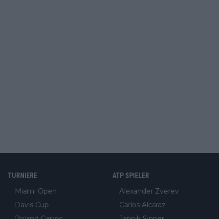
TURNIERE
ATP SPIELER
Miami Open
Alexander Zverev
Davis Cup
Carlos Alcaraz
Roland Garros
Jannik Sinner