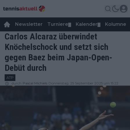
Newsletter
Turniere
Kalender
Kolumnen
▼
▼
Carlos Alcaraz überwindet
Knöchelschock und setzt sich
gegen Baez beim Japan-Open-
Debüt durch
ATP
durch
Pascal Michiels
Donnerstag, 25 September 2025 um 15:22