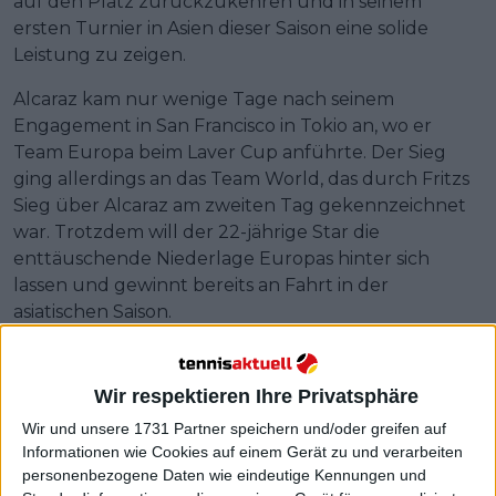
auf den Platz zurückzukehren und in seinem
ersten Turnier in Asien dieser Saison eine solide
Leistung zu zeigen.
Alcaraz kam nur wenige Tage nach seinem
Engagement in San Francisco in Tokio an, wo er
Team Europa beim Laver Cup anführte. Der Sieg
ging allerdings an das Team World, das durch Fritzs
Sieg über Alcaraz am zweiten Tag gekennzeichnet
war. Trotzdem will der 22-jährige Star die
enttäuschende Niederlage Europas hinter sich
lassen und gewinnt bereits an Fahrt in der
asiatischen Saison.
Wir respektieren Ihre Privatsphäre
Wir und unsere 1731 Partner speichern und/oder greifen auf
Informationen wie Cookies auf einem Gerät zu und verarbeiten
personenbezogene Daten wie eindeutige Kennungen und