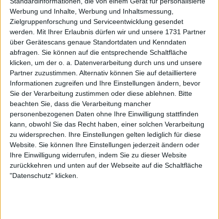
Standardinformationen, die von einem Gerät für personalisierte
Werbung und Inhalte, Werbung und Inhaltsmessung,
Zielgruppenforschung und Serviceentwicklung gesendet
werden.
Mit Ihrer Erlaubnis dürfen wir und unsere 1731 Partner
über Gerätescans genaue Standortdaten und Kenndaten
abfragen. Sie können auf die entsprechende Schaltfläche
klicken, um der o. a. Datenverarbeitung durch uns und unsere
Partner zuzustimmen. Alternativ können Sie auf detailliertere
Informationen zugreifen und Ihre Einstellungen ändern, bevor
Sie der Verarbeitung zustimmen oder diese ablehnen.
Bitte
beachten Sie, dass die Verarbeitung mancher
personenbezogenen Daten ohne Ihre Einwilligung stattfinden
kann, obwohl Sie das Recht haben, einer solchen Verarbeitung
Alcaraz schüttelt
zu widersprechen. Ihre Einstellungen gelten lediglich für diese
Website. Sie können Ihre Einstellungen jederzeit ändern oder
Knöchelverdrehung im ersten
Ihre Einwilligung widerrufen, indem Sie zu dieser Website
zurückkehren und unten auf der Webseite auf die Schaltfläche
Satz ab
"Datenschutz" klicken.
Alcaraz' Start war elektrisierend: Der sechsmalige