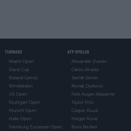
TURNIERE
ATP SPIELER
Miami Open
Alexander Zverev
Davis Cup
Carlos Alcaraz
Roland Garros
Jannik Sinner
Wimbledon
Novak Djokovic
US Open
Felix Auger-Aliassime
Stuttgart Open
Taylor Fritz
Munich Open
Casper Ruud
Halle Open
Holger Rune
Hamburg European Open
Boris Becker