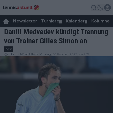
Newsletter
Turniere
Kalender
Kolumnen
▼
▼
Daniil Medvedev kündigt Trennung
von Trainer Gilles Simon an
ATP
durch
Alfred Ulferts
Montag, 03 Februar 2025 um 9:19