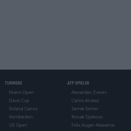
TURNIERE
ATP SPIELER
Miami Open
Alexander Zverev
Davis Cup
Carlos Alcaraz
Roland Garros
Jannik Sinner
Wimbledon
Novak Djokovic
US Open
Felix Auger-Aliassime