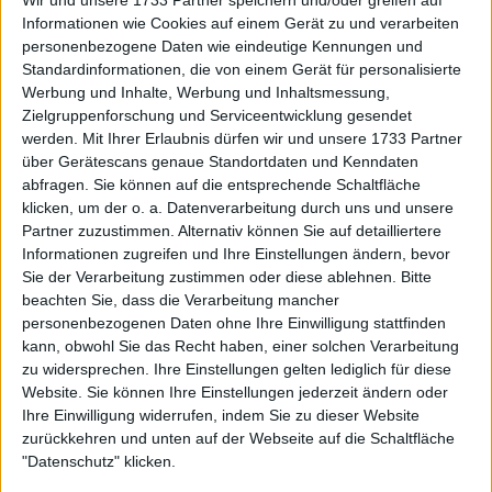
Informationen wie Cookies auf einem Gerät zu und verarbeiten
Tennis-Spektakel in Rotterdam:
personenbezogene Daten wie eindeutige Kennungen und
Standardinformationen, die von einem Gerät für personalisierte
Carlos Alcaraz, Daniil Medvedev &
Werbung und Inhalte, Werbung und Inhaltsmessung,
Co. vor hochkarätigen
Zielgruppenforschung und Serviceentwicklung gesendet
Erstrundenduellen
werden.
Mit Ihrer Erlaubnis dürfen wir und unsere 1733 Partner
über Gerätescans genaue Standortdaten und Kenndaten
abfragen. Sie können auf die entsprechende Schaltfläche
klicken, um der o. a. Datenverarbeitung durch uns und unsere
Partner zuzustimmen. Alternativ können Sie auf detailliertere
Informationen zugreifen und Ihre Einstellungen ändern, bevor
Sie der Verarbeitung zustimmen oder diese ablehnen.
Bitte
beachten Sie, dass die Verarbeitung mancher
personenbezogenen Daten ohne Ihre Einwilligung stattfinden
kann, obwohl Sie das Recht haben, einer solchen Verarbeitung
zu widersprechen. Ihre Einstellungen gelten lediglich für diese
Website. Sie können Ihre Einstellungen jederzeit ändern oder
Ihre Einwilligung widerrufen, indem Sie zu dieser Website
zurückkehren und unten auf der Webseite auf die Schaltfläche
"Datenschutz" klicken.