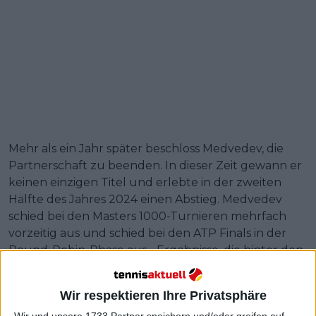
Mehr als ein Jahr später beschloss Medvedev, die
Partnerschaft zu beenden. In dieser Zeit gewann er
keinen einzigen Titel und erlebte in der zweiten
Hälfte des Jahres 2024 einen Abstieg. Medvedev
schied bei den Masters 1000-Turnieren mehrfach
vorzeitig aus und schied bei den ATP Finals in der
Round-Robin-Phase aus - Ergebnisse, die hinter den
Erwartungen des Russen und seinen Leistungen in
den Vorjahren zurückblieben.
Wir respektieren Ihre Privatsphäre
Weiterlesen
Wir und unsere 1733 Partner speichern und/oder greifen auf