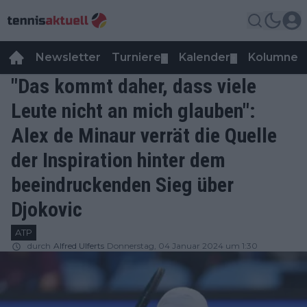
Newsletter
Turniere
Kalender
Kolumnen
▼
▼
"Das kommt daher, dass viele
Leute nicht an mich glauben":
Alex de Minaur verrät die Quelle
der Inspiration hinter dem
beeindruckenden Sieg über
Djokovic
ATP
durch
Alfred Ulferts
Donnerstag, 04 Januar 2024 um 1:30