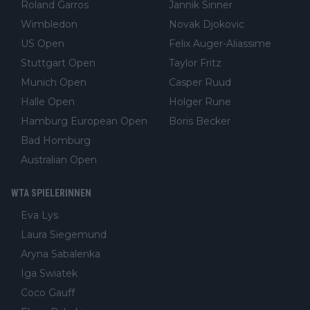
Roland Garros
Jannik Sinner
Wimbledon
Novak Djokovic
US Open
Felix Auger-Aliassime
Stuttgart Open
Taylor Fritz
Munich Open
Casper Ruud
Halle Open
Holger Rune
Hamburg European Open
Boris Becker
Bad Homburg
Australian Open
WTA SPIELERINNEN
Eva Lys
Laura Siegemund
Aryna Sabalenka
Iga Swiatek
Coco Gauff