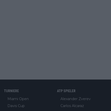
TURNIERE
ATP SPIELER
Miami Open
Alexander Zverev
Davis Cup
Carlos Alcaraz