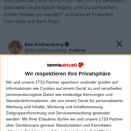
mich glauben, also bin ich nur hier, um zu beweisen,
dass viele Leute falsch liegen, und zu versuchen,
immer besser zu werden", erklärte er in seinem
Interview auf dem Platz.
Ben Rothenberg
@
BenRothenberg
·
Follow
Alex de Minaur has been surging and is 
on his way into the Top 10, but still, this 
Wir respektieren Ihre Privatsphäre
is not a result I expected to wake up to.

Wir und unsere 1733 Partner speichern und/oder greifen auf
A hiccup for #1 Novak Djokovic heading 
Informationen wie Cookies auf einem Gerät zu und verarbeiten
personenbezogene Daten wie eindeutige Kennungen und
into Melbourne, where he’s been the 
Standardinformationen, die von einem Gerät für personalisierte
overwhelming 
#AusOpen
 favorite.

Werbung und Inhalte, Werbung und Inhaltsmessung,
Zielgruppenforschung und Serviceentwicklung gesendet
werden.
Mit Ihrer Erlaubnis dürfen wir und unsere 1733 Partner
über Gerätescans genaue Standortdaten und Kenndaten
Watch on X