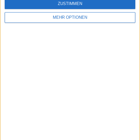
Alexander Zverev und Angelique Kerber aus deutscher
ZUSTIMMEN
Sicht der "neuen" Generation sowie Henri Leconte,
Mansur Bahrami, Carlos Alcaraz, Novak Djokovic und Pete
MEHR OPTIONEN
Sampras.
Beiträge des Autors ansehen
Klatscht
0
Besucher
0