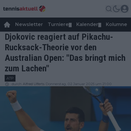
Newsletter
Turniere
Kalender
Kolumnen
▼
▼
Djokovic reagiert auf Pikachu-
Rucksack-Theorie vor den
Australian Open: "Das bringt mich
zum Lachen"
ATP
durch
Alfred Ulferts
Donnerstag, 02 Januar 2025 um 21:00