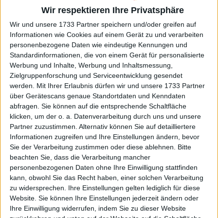
"Es ist seine Tasche. Aber ich habe sie auf dem
Wir respektieren Ihre Privatsphäre
Rücken getragen, als ich aus dem Flughafen kam.
Wir und unsere 1733 Partner speichern und/oder greifen auf
Ich habe gesehen [was gesagt wird]. Es bringt mich
Informationen wie Cookies auf einem Gerät zu und verarbeiten
zum Lachen - ich liebe es."
personenbezogene Daten wie eindeutige Kennungen und
Standardinformationen, die von einem Gerät für personalisierte
Werbung und Inhalte, Werbung und Inhaltsmessung,
Zielgruppenforschung und Serviceentwicklung gesendet
werden.
Mit Ihrer Erlaubnis dürfen wir und unsere 1733 Partner
über Gerätescans genaue Standortdaten und Kenndaten
abfragen. Sie können auf die entsprechende Schaltfläche
klicken, um der o. a. Datenverarbeitung durch uns und unsere
Partner zuzustimmen. Alternativ können Sie auf detailliertere
Informationen zugreifen und Ihre Einstellungen ändern, bevor
Sie der Verarbeitung zustimmen oder diese ablehnen.
Bitte
beachten Sie, dass die Verarbeitung mancher
personenbezogenen Daten ohne Ihre Einwilligung stattfinden
kann, obwohl Sie das Recht haben, einer solchen Verarbeitung
zu widersprechen. Ihre Einstellungen gelten lediglich für diese
Website. Sie können Ihre Einstellungen jederzeit ändern oder
Ihre Einwilligung widerrufen, indem Sie zu dieser Website