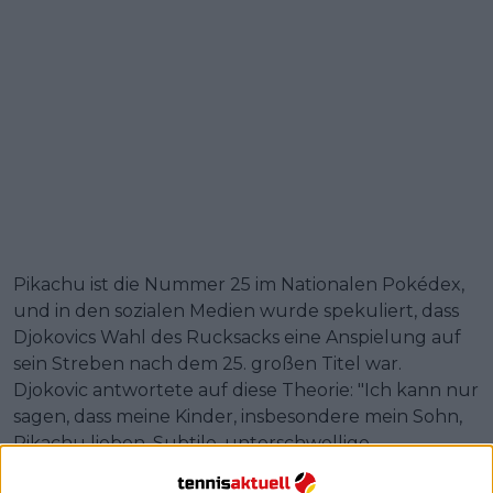
Pikachu ist die Nummer 25 im Nationalen Pokédex,
und in den sozialen Medien wurde spekuliert, dass
Djokovics Wahl des Rucksacks eine Anspielung auf
sein Streben nach dem 25. großen Titel war.
Djokovic antwortete auf diese Theorie: "Ich kann nur
sagen, dass meine Kinder, insbesondere mein Sohn,
Pikachu lieben. Subtile, unterschwellige
Botschaften", fügte er mit einem Lächeln hinzu.