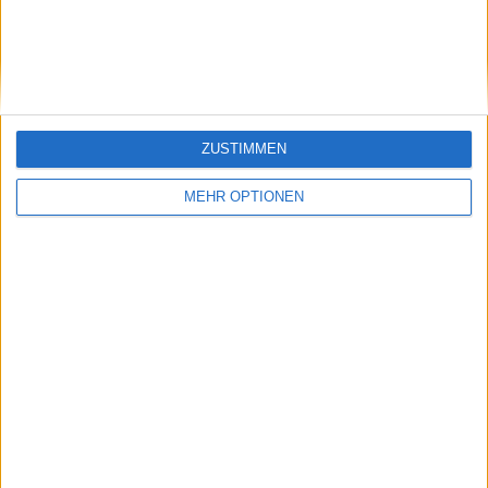
Gesundheit": Emma
eine Rolle als
Raducanu drückt vor
Moderator bei der
den Australian Open
Rückkehr zu den
auf die Tube
Australian Open aus
ZUSTIMMEN
MEHR OPTIONEN
Schreiben Sie einen Kommentar