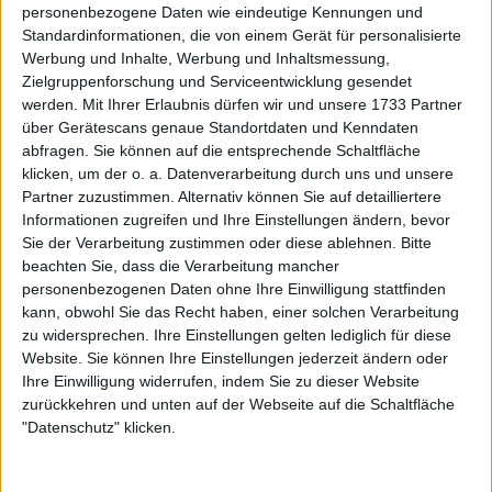
sie sich wieder versöhnt. Djokovics Bruder glaubt
personenbezogene Daten wie eindeutige Kennungen und
sogar, dass Kyrgios auf Einladung von Novak nach
Standardinformationen, die von einem Gerät für personalisierte
Werbung und Inhalte, Werbung und Inhaltsmessung,
Banja Luka gekommen wäre, wenn er gesund wäre:
Zielgruppenforschung und Serviceentwicklung gesendet
werden.
Mit Ihrer Erlaubnis dürfen wir und unsere 1733 Partner
über Gerätescans genaue Standortdaten und Kenndaten
abfragen. Sie können auf die entsprechende Schaltfläche
klicken, um der o. a. Datenverarbeitung durch uns und unsere
Partner zuzustimmen. Alternativ können Sie auf detailliertere
Informationen zugreifen und Ihre Einstellungen ändern, bevor
Sie der Verarbeitung zustimmen oder diese ablehnen.
Bitte
beachten Sie, dass die Verarbeitung mancher
personenbezogenen Daten ohne Ihre Einwilligung stattfinden
kann, obwohl Sie das Recht haben, einer solchen Verarbeitung
zu widersprechen. Ihre Einstellungen gelten lediglich für diese
Website. Sie können Ihre Einstellungen jederzeit ändern oder
Ihre Einwilligung widerrufen, indem Sie zu dieser Website
zurückkehren und unten auf der Webseite auf die Schaltfläche
"Datenschutz" klicken.