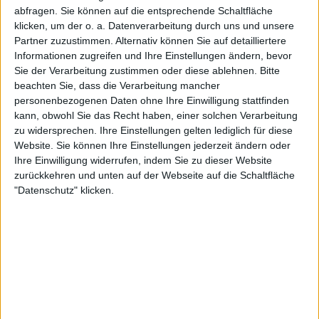
Weiterlesen
abfragen. Sie können auf die entsprechende Schaltfläche
klicken, um der o. a. Datenverarbeitung durch uns und unsere
Taylor Fritz schafft
Partner zuzustimmen. Alternativ können Sie auf detailliertere
bemerkenswertes Wimbledon-
Informationen zugreifen und Ihre Einstellungen ändern, bevor
Comeback gegen Alexander
Sie der Verarbeitung zustimmen oder diese ablehnen.
Bitte
Zverev und erreicht das
beachten Sie, dass die Verarbeitung mancher
personenbezogenen Daten ohne Ihre Einwilligung stattfinden
Viertelfinale
kann, obwohl Sie das Recht haben, einer solchen Verarbeitung
zu widersprechen. Ihre Einstellungen gelten lediglich für diese
"Es war unglaublich, das auf dem Centre Court vor
Website. Sie können Ihre Einstellungen jederzeit ändern oder
diesem Publikum nach zwei Sätzen zu schaffen",
Ihre Einwilligung widerrufen, indem Sie zu dieser Website
zurückkehren und unten auf der Webseite auf die Schaltfläche
sagte er. "Es ist ein Traum. Ich hatte immer noch das
"Datenschutz" klicken.
Gefühl, dass ich für einen Zwei-Satz-Rückstand
wirklich gut gespielt habe. Ich habe nur gedacht,
dass es scheiße ist, so gut zu spielen und dann in
zwei Sätzen zu verlieren. Nehmen wir also den
dritten Satz, ich habe einen nach dem anderen
genommen. Ich hatte diesen Glauben. Es waren nur
ein paar Punkte hier und da."