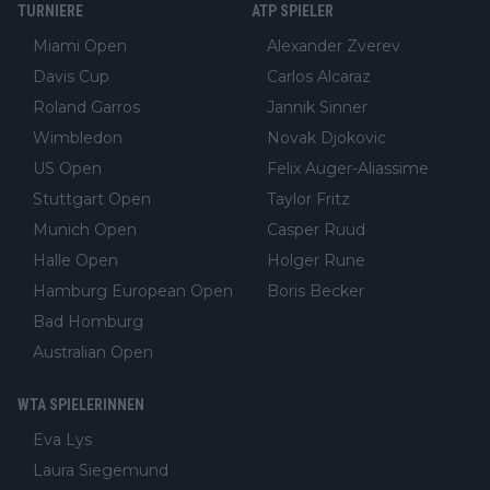
TURNIERE
ATP SPIELER
Miami Open
Alexander Zverev
Davis Cup
Carlos Alcaraz
Roland Garros
Jannik Sinner
Wimbledon
Novak Djokovic
US Open
Felix Auger-Aliassime
Stuttgart Open
Taylor Fritz
Munich Open
Casper Ruud
Halle Open
Holger Rune
Hamburg European Open
Boris Becker
Bad Homburg
Australian Open
WTA SPIELERINNEN
Eva Lys
Laura Siegemund