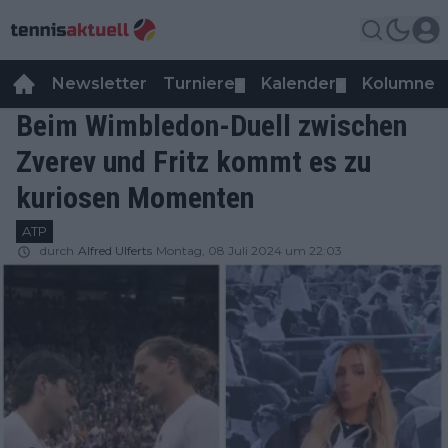
Newsletter
Turniere
Kalender
Kolumnen
▼
▼
Beim Wimbledon-Duell zwischen
Zverev und Fritz kommt es zu
kuriosen Momenten
ATP
durch
Alfred Ulferts
Montag, 08 Juli 2024 um 22:03