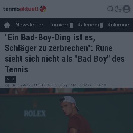
Newsletter
Turniere
Kalender
Kolumnen
▼
▼
"Ein Bad-Boy-Ding ist es,
Schläger zu zerbrechen": Rune
sieht sich nicht als "Bad Boy" des
Tennis
ATP
durch
Alfred Ulferts
Donnerstag, 18 Mai 2023 um 14:30