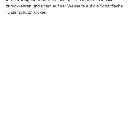
zurückkehren und unten auf der Webseite auf die Schaltfläche
"Datenschutz" klicken.
Vom schockierenden Start zum
italienischen Ruhm
Im entscheidenden Doppel traf der italienische
Kapitän Filippo Volandri eine mutige Entscheidung:
Er ließ die Doppelspezialisten Simone Bolelli und
Andrea Vavassori draußen und setzte stattdessen
Jannik Sinner und
Matteo Berrettini
ein. Das Duo
sicherte sich einen 6:4, 7:5-Sieg gegen Argentiniens
Doppelspezialisten Maximo Gonzalez und Andres
Molteni und schickte Italien damit ins Halbfinale.