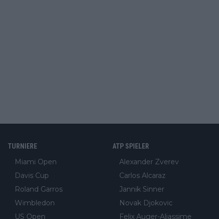
TURNIERE
ATP SPIELER
Miami Open
Alexander Zverev
Davis Cup
Carlos Alcaraz
Roland Garros
Jannik Sinner
Wimbledon
Novak Djokovic
US Open
Felix Auger-Aliassime