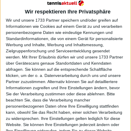
damit für den Ausgleich.
Wir respektieren Ihre Privatsphäre
Weiterlesen
Wir und unsere 1733 Partner speichern und/oder greifen auf
Davis Cup-Finals: Jannik Sinner
Informationen wie Cookies auf einem Gerät zu und verarbeiten
personenbezogene Daten wie eindeutige Kennungen und
besiegt Baez zum Ausgleich für
Standardinformationen, die von einem Gerät für personalisierte
Italien; Doppel-Showdown steht
Werbung und Inhalte, Werbung und Inhaltsmessung,
bevor
Zielgruppenforschung und Serviceentwicklung gesendet
werden.
Mit Ihrer Erlaubnis dürfen wir und unsere 1733 Partner
über Gerätescans genaue Standortdaten und Kenndaten
abfragen. Sie können auf die entsprechende Schaltfläche
klicken, um der o. a. Datenverarbeitung durch uns und unsere
Partner zuzustimmen. Alternativ können Sie auf detailliertere
Informationen zugreifen und Ihre Einstellungen ändern, bevor
Sie der Verarbeitung zustimmen oder diese ablehnen.
Bitte
beachten Sie, dass die Verarbeitung mancher
personenbezogenen Daten ohne Ihre Einwilligung stattfinden
kann, obwohl Sie das Recht haben, einer solchen Verarbeitung
zu widersprechen. Ihre Einstellungen gelten lediglich für diese
Website. Sie können Ihre Einstellungen jederzeit ändern oder
Ihre Einwilligung widerrufen, indem Sie zu dieser Website