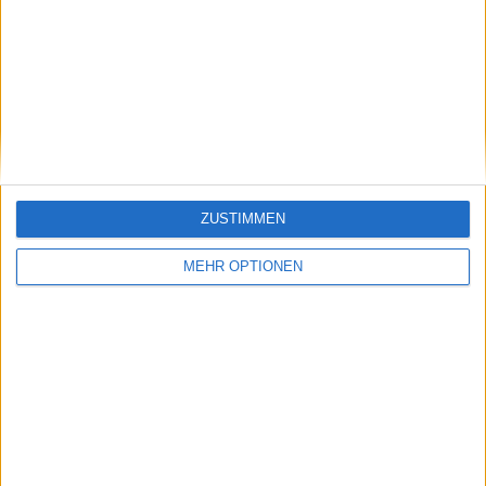
Vorheriger Artikel
Nächster Artikel
Nicht Sabalenka oder
Davis Cup-Finals 2024:
Swiatek: Treffen Sie
Tallon Griekspoor
die Nummer 1 der
schickt die
Welt, die das
Niederlande nach
alternative Ranking
Sieg über Struff in ihr
zur WTA anführt
erstes Finale
ZUSTIMMEN
MEHR OPTIONEN