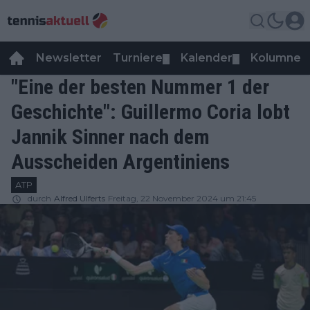
Newsletter
Turniere
Kalender
Kolumnen
▼
▼
"Eine der besten Nummer 1 der
Geschichte": Guillermo Coria lobt
Jannik Sinner nach dem
Ausscheiden Argentiniens
ATP
durch
Alfred Ulferts
Freitag, 22 November 2024 um 21:45