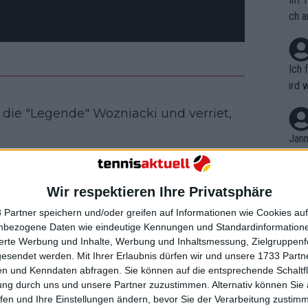
ch a
Ich 
ird 
vers
die "Legende" Wozniacki und verriet,
eine
r in
Jann
em i
er der nettesten Menschen, die ich je
merk
n paar Bälle mit ihr zu schlagen und mit
eite
Wir respektieren Ihre Privatsphäre
Dopp
serem Sport. Es ist cool, dass sie zurück
t, a
n si
 Partner speichern und/oder greifen auf Informationen wie Cookies au
Wört
mmen
nbezogene Daten wie eindeutige Kennungen und Standardinformatione
B. C
nt. 
sierte Werbung und Inhalte, Werbung und Inhaltsmessung, Zielgruppen
ause
gesendet werden.
Mit Ihrer Erlaubnis dürfen wir und unsere 1733 Part
ient
Dopp
on v
n und Kenndaten abfragen. Sie können auf die entsprechende Schaltfl
ewon
, also sagte sie: "Ich bin
mmen
ung durch uns und unsere Partner zuzustimmen. Alternativ können Sie au
Fina
bekommt Rücktrittszeremonie
Genr
fen und Ihre Einstellungen ändern, bevor Sie der Verarbeitung zustim
kel 