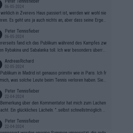
Peter Tennisfieber
06-05-2024
wirklich in Zverevs Haus passiert ist, werden wir wohl nie
hren. Es geht uns ja auch nichts an, aber dass seine Ergeb
e in letzter Zeit gelitten haben, ist ganz klar.
Peter Tennisfieber
06-05-2024
rerseits fand ich das Publikum während des Kampfes zw
en Rybakina und Sabalanka toll. Ich war besonders überras
 wie viele Fans da waren.
AndreasRichard
02-05-2024
Publikum in Madrid ist genauso primitiv wie in Paris. Ich fr
mich, was solche Leute beim Tennis verloren haben. Sie s
en besser zum Fußball gehen, dort sind sie besser aufgeho
Peter Tennisfieber
22-04-2024
 Bemerkung über den Kommentator hat mich zum Lachen
acht. Ein glückliches Lächeln. "..selbst schnellstmöglich na
ause.." 😂🤣🤩
Peter Tennisfieber
22-04-2024
ennissport werden enorme Summen umgesetzt, die jedo