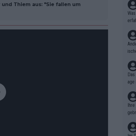
 und Thiem aus: "Sie fallen um
Was 
erfa
niss
Ande
isch
cht,
Das 
age 
ollt
ben.
Ihre
gebr
ch H
Im T