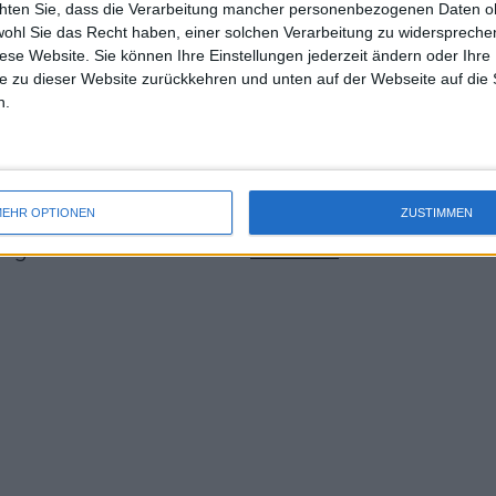
chten Sie, dass die Verarbeitung mancher personenbezogenen Daten oh
sfans reagieren verärgert
uss 
wohl Sie das Recht haben, einer solchen Verarbeitung zu widersprechen
mal 
diese Website. Sie können Ihre Einstellungen jederzeit ändern oder Ihre 
des 
eg gegen den Österreicher Sebastian
e zu dieser Website zurückkehren und unten auf der Webseite auf die 
n.
r US Open gesichert. In der Runde der
nnarino
aus Frankreich.
 Runde der letzten 32 bereits sicher,
EHR OPTIONEN
ZUSTIMMEN
a
mit 7:5, 7:6 in drei Sätzen besiegt hat.
eitag auf die Amerikanerin
Jennifer