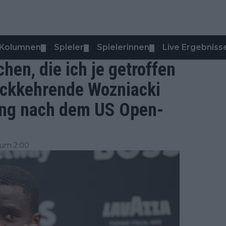
Kolumnen
Spieler
Spielerinnen
Live Ergebniss
▼
▼
▼
hen, die ich je getroffen
rückkehrende Wozniacki
ung nach dem US Open-
 um 2:00