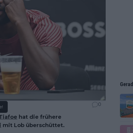
Gerad
0
e!
Tiafoe
hat die frühere
i
mit Lob überschüttet.