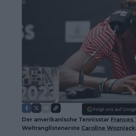
Folgt uns auf Googl
Der amerikanische Tennisstar
Frances 
Weltranglistenerste
Caroline Wozniack