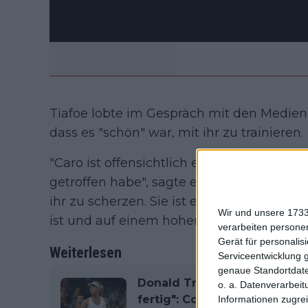
Tiafoe lobte im Gespräch mit den Medien 
dass es "schön" war, mit ihr zu trainieren.
"Caro ist offensichtlich eine Legende, ein
getroffen habe", sagte er. "Es ist cool, ei
ihr zu scherzen. Sie ist eine Legende in un
Wir und unsere 1733
ist und auf einem hohen Niveau spielt."
verarbeiten persone
Gerät für personali
Weiterlesen
Serviceentwicklung 
genaue Standortdate
Donald Trump wurde verhaftet
o. a. Datenverarbeit
fertig": Coco Vandeweghe 
Informationen zugrei