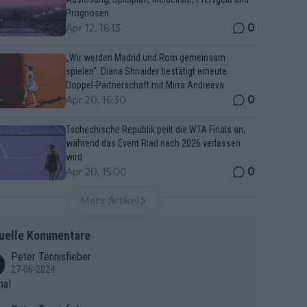
Prognosen
0
Apr 12, 16:13
„Wir werden Madrid und Rom gemeinsam
spielen“: Diana Shnaider bestätigt erneute
Doppel-Partnerschaft mit Mirra Andreeva
0
Apr 20, 16:30
Tschechische Republik peilt die WTA Finals an,
während das Event Riad nach 2026 verlassen
wird
0
Apr 20, 15:00
Mehr Artikel
uelle Kommentare
Peter Tennisfieber
27-06-2024
ma!