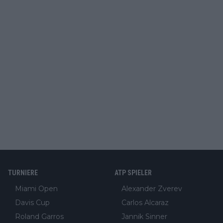
TURNIERE
ATP SPIELER
Miami Open
Alexander Zverev
Davis Cup
Carlos Alcaraz
Roland Garros
Jannik Sinner