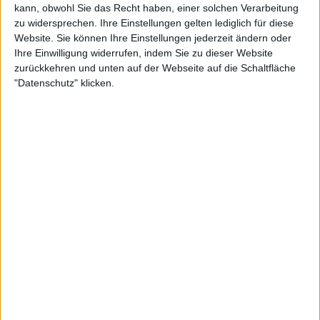
kann, obwohl Sie das Recht haben, einer solchen Verarbeitung
zu widersprechen. Ihre Einstellungen gelten lediglich für diese
Website. Sie können Ihre Einstellungen jederzeit ändern oder
Ihre Einwilligung widerrufen, indem Sie zu dieser Website
zurückkehren und unten auf der Webseite auf die Schaltfläche
"Datenschutz" klicken.
"Sinner ist in Zverevs Kopf eingedrungen, das
bestreite ich nicht", sagte McEnroe.
"Ich dachte, er würde versuchen, einen
Zermürbungskrieg zu beginnen und Sinner zu
testen, der vor zwei Tagen Krämpfe hatte und vor
vier Tagen krank wurde. Das ist ihm nicht gelungen,
aber man muss Jannik zugute halten, dass er ihn
sofort aus dem Spiel genommen hat."
"Ich war wirklich überrascht von dem Niveau, das
Zverev am Ende des zweiten Satzes und des dritten
Satzes an den Tag legte, ich weiß nicht, was mit ihm