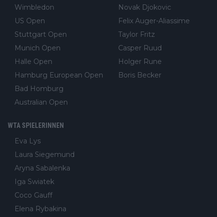
Wimbledon
Novak Djokovic
US Open
Felix Auger-Aliassime
Stuttgart Open
Taylor Fritz
Munich Open
Casper Ruud
Halle Open
Holger Rune
Hamburg European Open
Boris Becker
Bad Homburg
Australian Open
WTA SPIELERINNEN
Eva Lys
Laura Siegemund
Aryna Sabalenka
Iga Swiatek
Coco Gauff
Elena Rybakina