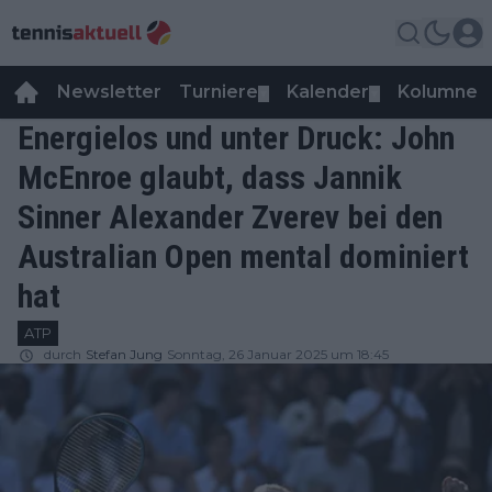
Newsletter
Turniere
Kalender
Kolumnen
▼
▼
Energielos und unter Druck: John
McEnroe glaubt, dass Jannik
Sinner Alexander Zverev bei den
Australian Open mental dominiert
hat
ATP
durch
Stefan Jung
Sonntag, 26 Januar 2025 um 18:45