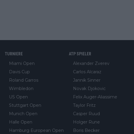
TURNIERE
ATP SPIELER
Miami Open
Alexander Zverev
Davis Cup
Carlos Alcaraz
Roland Garros
Jannik Sinner
Wimbledon
Novak Djokovic
US Open
Felix Auger-Aliassime
Stuttgart Open
Taylor Fritz
Munich Open
Casper Ruud
Halle Open
Holger Rune
Hamburg European Open
Boris Becker