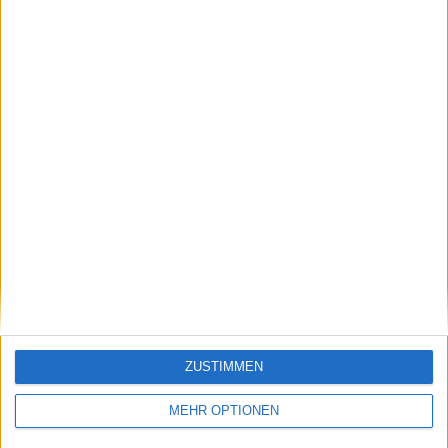
zweifacher Grand
letzte Top-10-
Slam-Champion Fred
Spielerinnen für
Stolle stirbt im Alter
Porsche Tennis Grand
von 86 Jahren
Prix gesetzt, Eva Lys
erhält Wildcard
Schreiben Sie einen Kommentar
ZUSTIMMEN
MEHR OPTIONEN