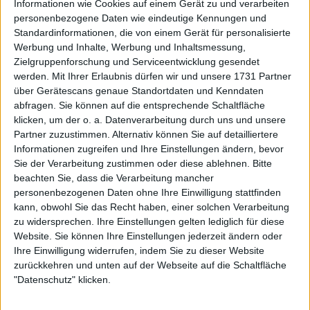
weiterhin mit seiner ganzen Kraft unterstützt. Er
Informationen wie Cookies auf einem Gerät zu und verarbeiten
personenbezogene Daten wie eindeutige Kennungen und
sagte, dass er seine Unterstützung sendet und dass
Standardinformationen, die von einem Gerät für personalisierte
er von ihm inspiriert wird. Er sagte, dass die Art und
Werbung und Inhalte, Werbung und Inhaltsmessung,
Weise, wie er sich selbst trägt, ein Anblick ist, der sich
Zielgruppenforschung und Serviceentwicklung gesendet
sehen lassen kann.
werden.
Mit Ihrer Erlaubnis dürfen wir und unsere 1731 Partner
über Gerätescans genaue Standortdaten und Kenndaten
abfragen. Sie können auf die entsprechende Schaltfläche
klicken, um der o. a. Datenverarbeitung durch uns und unsere
Partner zuzustimmen. Alternativ können Sie auf detailliertere
Informationen zugreifen und Ihre Einstellungen ändern, bevor
Sie der Verarbeitung zustimmen oder diese ablehnen.
Bitte
beachten Sie, dass die Verarbeitung mancher
personenbezogenen Daten ohne Ihre Einwilligung stattfinden
kann, obwohl Sie das Recht haben, einer solchen Verarbeitung
zu widersprechen. Ihre Einstellungen gelten lediglich für diese
Website. Sie können Ihre Einstellungen jederzeit ändern oder
Ihre Einwilligung widerrufen, indem Sie zu dieser Website
zurückkehren und unten auf der Webseite auf die Schaltfläche
"Datenschutz" klicken.