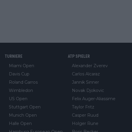
TURNIERE
ATP SPIELER
Miami Open
Alexander Zverev
Davis Cup
Carlos Alcaraz
Roland Garros
Jannik Sinner
Wimbledon
Novak Djokovic
US Open
Felix Auger-Aliassime
Stuttgart Open
Taylor Fritz
Munich Open
Casper Ruud
Halle Open
Holger Rune
Hamburg European Open
Boris Becker