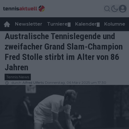
Newsletter
Turniere
Kalender
Kolumnen
▼
▼
Australische Tennislegende und
zweifacher Grand Slam-Champion
Fred Stolle stirbt im Alter von 86
Jahren
Tennis News
durch
Alfred Ulferts
Donnerstag, 06 März 2025 um 17:30