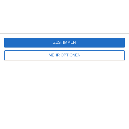
Sieg beim Eisenhower
Kerl": Jack Draper
Cup bereits um eine
unterstützt Jannik
Partnerschaft im
Sinner, der nach
gemischten Doppel
seiner Doping-Tortur
der US Open gebeten
gestärkt zurückkehrt
ZUSTIMMEN
MEHR OPTIONEN
Schreiben Sie einen Kommentar