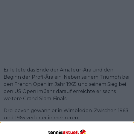
Er leitete das Ende der Amateur-Ära und den
Beginn der Profi-Ära ein. Neben seinem Triumph bei
den French Open im Jahr 1965 und seinem Sieg bei
den US Open im Jahr darauf erreichte er sechs
weitere Grand Slam-Finals.
Drei davon gewann er in Wimbledon. Zwischen 1963
und 1965 verlor er in mehreren
aufeinanderfolgenden Jahren. Er war lange Zeit
eine wichtige Kraft im Spiel neben
Rod Laver
, John